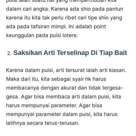
dalam cari angka. Karena ada shio pada pantun
karena itu kita tak perlu ribet cari tipe shio yang
ada pada tafsiran mimpi. Ini adalah point
keunggulan pada puisi lotere.
Saksikan Arti Terselinap Di Tiap Bait
Karena dalam puisi, arti tersurat ialah arti kiasan.
Maka dari itu, kita sebagai syair hk harus
membacanya dengan akurat dan tidak tergesa-
gesa. Agar bisa membaca arti dalam puisi, kita
harus mempunyai parameter. Agar bisa
mempunyai parameter dalam puisi, kita harus
latihnya secara terus-terusan.