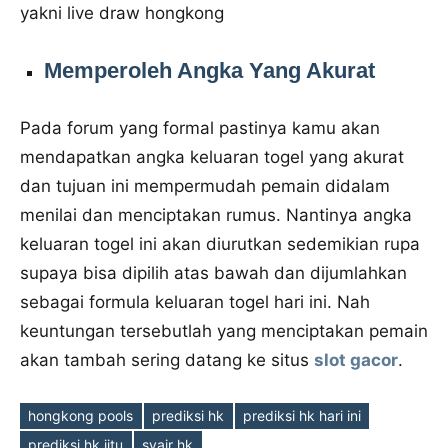
yakni live draw hongkong
Memperoleh Angka Yang Akurat
Pada forum yang formal pastinya kamu akan
mendapatkan angka keluaran togel yang akurat
dan tujuan ini mempermudah pemain didalam
menilai dan menciptakan rumus. Nantinya angka
keluaran togel ini akan diurutkan sedemikian rupa
supaya bisa dipilih atas bawah dan dijumlahkan
sebagai formula keluaran togel hari ini. Nah
keuntungan tersebutlah yang menciptakan pemain
akan tambah sering datang ke situs
slot gacor
.
hongkong pools
prediksi hk
prediksi hk hari ini
Tags
prediksi hk jitu
syair hk