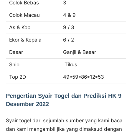
Colok Bebas
3
Colok Macau
4 & 9
As & Kop
9 / 3
Ekor & Kepala
6 / 2
Dasar
Ganjil & Besar
Shio
Tikus
Top 2D
49*59*86*12*53
Pengertian Syair Togel dan Prediksi HK 9
Desember 2022
Syair togel dari sejumlah sumber yang kami baca
dan kami mengambil jika yang dimaksud dengan