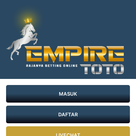
Skip
to
content
Empiretoto
Slot
Gacor
–
–
MASUK
Empire
Bandar
Togel
Toto
Terpercaya
DAFTAR
–
–
Login
Empiretoto
LIVECHAT
Slot