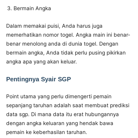
Bermain Angka
Dalam memakai puisi, Anda harus juga
memerhatikan nomor togel. Angka main ini benar-
benar menolong anda di dunia togel. Dengan
bermain angka, Anda tidak perlu pusing pikirkan
angka apa yang akan keluar.
Pentingnya Syair SGP
Point utama yang perlu dimengerti pemain
sepanjang taruhan adalah saat membuat prediksi
data sgp. Di mana data itu erat hubungannya
dengan angka keluaran yang hendak bawa
pemain ke keberhasilan taruhan.