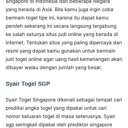
singapore di Indonesia dan beberapa Negara
yang berada di Asia. Bila kamu juga ingin coba
bermain togel tipe ini, karena itu dapat kamu
peroleh sekarang ini secara langsung tergabung
ke salah satunya situs judi online yang berada di
internet. Tentukan situs yang paling dipercaya dan
resmi yang dapat kamu gunakan untuk bermain
judi togel online agar uang hasil kemenangan akan
dibayar walau dengan jumlah yang besar.
Syair Togel SGP
Syair Togel Singapore dikenali sebagai tempat cari
prediksi angka togel yang dipakai untuk cari
nomor keluaran togel di masa seterusnya. Syair
sgp seringkali dipakai oleh prediktor singapore