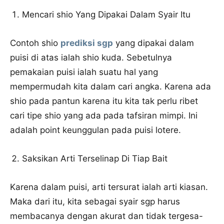
Mencari shio Yang Dipakai Dalam Syair Itu
Contoh shio
prediksi sgp
yang dipakai dalam
puisi di atas ialah shio kuda. Sebetulnya
pemakaian puisi ialah suatu hal yang
mempermudah kita dalam cari angka. Karena ada
shio pada pantun karena itu kita tak perlu ribet
cari tipe shio yang ada pada tafsiran mimpi. Ini
adalah point keunggulan pada puisi lotere.
Saksikan Arti Terselinap Di Tiap Bait
Karena dalam puisi, arti tersurat ialah arti kiasan.
Maka dari itu, kita sebagai syair sgp harus
membacanya dengan akurat dan tidak tergesa-