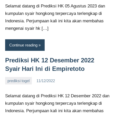
king
comments
Empiretoto
Selamat datang di Prediksi HK 05 Agustus 2023 dan
–
kumpulan syair hongkong terpercaya terlengkap di
Daftar
Indonesia. Perjumpaan kali ini kita akan membahas
Empiretoto
mengenai syair hk […]
Continue reading
Prediksi HK 12 Desember 2022
Syair Hari Ini di Empiretoto
prediksi togel
11/12/2022
empire
No
king
comments
Selamat datang di Prediksi HK 12 Desember 2022 dan
kumpulan syair hongkong terpercaya terlengkap di
Indonesia. Perjumpaan kali ini kita akan membahas