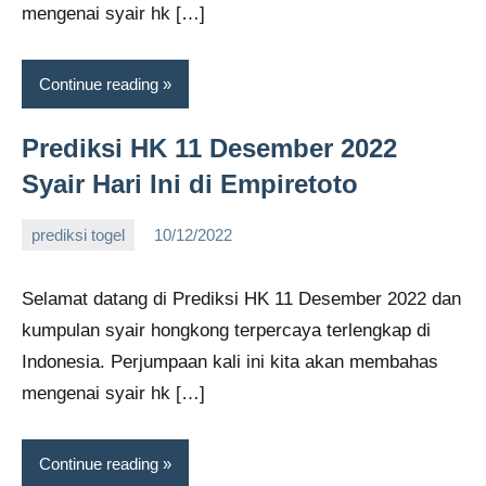
mengenai syair hk […]
Continue reading
Prediksi HK 11 Desember 2022
Syair Hari Ini di Empiretoto
prediksi togel
10/12/2022
empire
No
king
comments
Selamat datang di Prediksi HK 11 Desember 2022 dan
kumpulan syair hongkong terpercaya terlengkap di
Indonesia. Perjumpaan kali ini kita akan membahas
mengenai syair hk […]
Continue reading