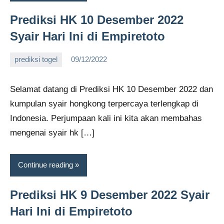
Prediksi HK 10 Desember 2022
Syair Hari Ini di Empiretoto
prediksi togel
09/12/2022
empire
No
king
comments
Selamat datang di Prediksi HK 10 Desember 2022 dan
kumpulan syair hongkong terpercaya terlengkap di
Indonesia. Perjumpaan kali ini kita akan membahas
mengenai syair hk […]
Continue reading
Prediksi HK 9 Desember 2022 Syair
Hari Ini di Empiretoto