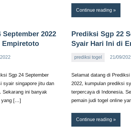
Continue reading
4 September 2022
Prediksi Sgp 22 
di Empiretoto
Syair Hari Ini di 
/2022
prediksi togel
21/09/20
empire
No
king
comments
iksi Sgp 24 September
Selamat datang di Prediks
 syair singapore jitu dan
2022, kumpulan prediksi sya
a. Sekarang ini banyak
terpercaya di Indonesia. S
e yang […]
pemain judi togel online ya
Continue reading