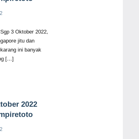
22
 Sgp 3 Oktober 2022,
gapore jitu dan
ekarang ini banyak
ng […]
tober 2022
Empiretoto
22