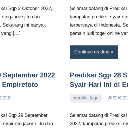
king
comments
iksi Sgp 2 Oktober 2022,
Selamat datang di Prediksi
 singapore jitu dan
kumpulan prediksi syair sin
a. Sekarang ini banyak
terpercaya di Indonesia. S
e yang […]
pemain judi togel online ya
Continue reading
9 September 2022
Prediksi Sgp 28 
di Empiretoto
Syair Hari Ini di 
/2022
prediksi togel
26/09/20
empire
No
king
comments
iksi Sgp 29 September
Selamat datang di Prediks
 syair singapore jitu dan
2022, kumpulan prediksi sya