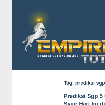
Skip
to
content
Tag:
prediksi sgp 
Prediksi Sgp 5
Syair Hari Ini 