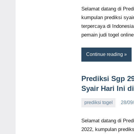
king
comments
Selamat datang di Pred
kumpulan prediksi syair
terpercaya di Indonesi
pemain judi togel onlin
Continue reading
Prediksi Sgp 2
Syair Hari Ini 
prediksi togel
28/09
empire
No
king
comments
Selamat datang di Pred
2022, kumpulan prediksi