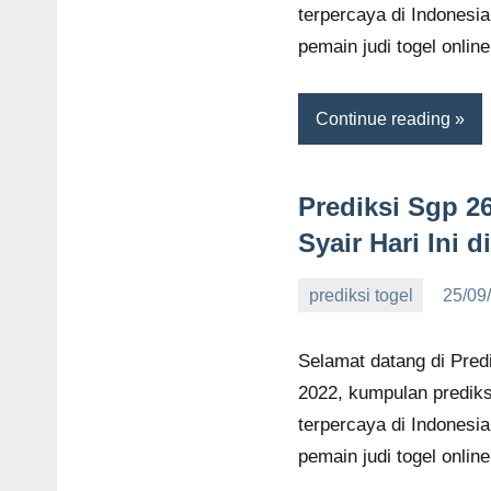
terpercaya di Indonesi
pemain judi togel onlin
Continue reading
Prediksi Sgp 2
Syair Hari Ini 
prediksi togel
25/09
empire
No
king
comments
Selamat datang di Pred
2022, kumpulan prediksi
terpercaya di Indonesi
pemain judi togel onlin