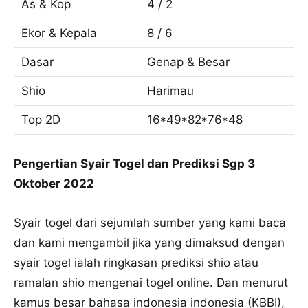
As & Kop
4 / 2
Ekor & Kepala
8 / 6
Dasar
Genap & Besar
Shio
Harimau
Top 2D
16*49*82*76*48
Pengertian Syair Togel dan Prediksi Sgp 3
Oktober 2022
Syair togel dari sejumlah sumber yang kami baca
dan kami mengambil jika yang dimaksud dengan
syair togel ialah ringkasan prediksi shio atau
ramalan shio mengenai togel online. Dan menurut
kamus besar bahasa indonesia indonesia (KBBI),