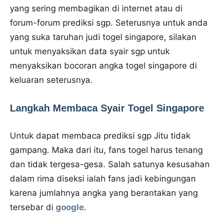
yang sering membagikan di internet atau di
forum-forum prediksi sgp. Seterusnya untuk anda
yang suka taruhan judi togel singapore, silakan
untuk menyaksikan data syair sgp untuk
menyaksikan bocoran angka togel singapore di
keluaran seterusnya.
Langkah Membaca Syair Togel Singapore
Untuk dapat membaca prediksi sgp Jitu tidak
gampang. Maka dari itu, fans togel harus tenang
dan tidak tergesa-gesa. Salah satunya kesusahan
dalam rima diseksi ialah fans jadi kebingungan
karena jumlahnya angka yang berantakan yang
tersebar di
google
.