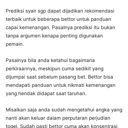
Prediksi syair sgp dapat dijadikan rekomendasi
terbaik untuk beberapa bettor untuk panduan
capai kemenangan. Pasalnya prediksi itu bukan
tanpa argumen kenapa penting digunakan
pemain.
Pasalnya bila anda ketahui bagaimana
perkiraannya, meskipun cuma sedikit yang
dijumpai saat sebelum pasang bet. Bettor bisa
mendapati panduan untuk nikmati kemenangan
yang hendak didapat saat taruhan.
Misalkan saja anda sudah mengetahui angka yang
nanti akan keluar dalam perputaran perjudian
togel. Sudah pasti bettor cuma akan konsentrasi