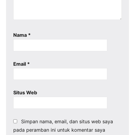
Nama
*
Email
*
Situs Web
Simpan nama, email, dan situs web saya
pada peramban ini untuk komentar saya