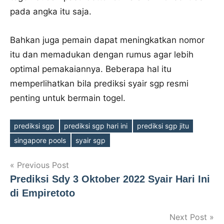
pada angka itu saja.
Bahkan juga pemain dapat meningkatkan nomor
itu dan memadukan dengan rumus agar lebih
optimal pemakaiannya. Beberapa hal itu
memperlihatkan bila prediksi syair sgp resmi
penting untuk bermain togel.
prediksi sgp
prediksi sgp hari ini
prediksi sgp jitu
Tags
singapore pools
syair sgp
Navigasi
Previous Post
Prediksi Sdy 3 Oktober 2022 Syair Hari Ini
pos
di Empiretoto
Next Post