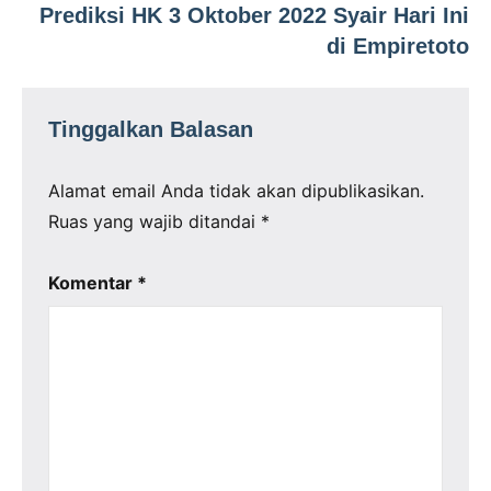
Prediksi HK 3 Oktober 2022 Syair Hari Ini
di Empiretoto
Tinggalkan Balasan
Alamat email Anda tidak akan dipublikasikan.
Ruas yang wajib ditandai
*
Komentar
*