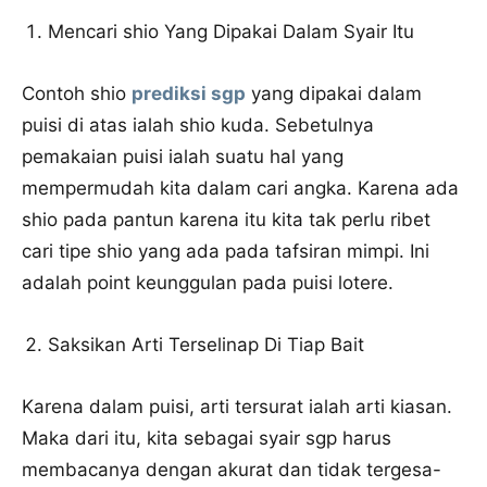
Mencari shio Yang Dipakai Dalam Syair Itu
Contoh shio
prediksi sgp
yang dipakai dalam
puisi di atas ialah shio kuda. Sebetulnya
pemakaian puisi ialah suatu hal yang
mempermudah kita dalam cari angka. Karena ada
shio pada pantun karena itu kita tak perlu ribet
cari tipe shio yang ada pada tafsiran mimpi. Ini
adalah point keunggulan pada puisi lotere.
Saksikan Arti Terselinap Di Tiap Bait
Karena dalam puisi, arti tersurat ialah arti kiasan.
Maka dari itu, kita sebagai syair sgp harus
membacanya dengan akurat dan tidak tergesa-