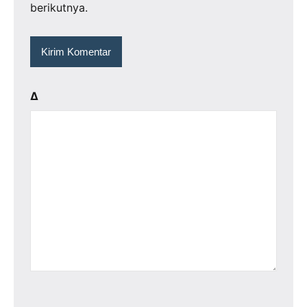
berikutnya.
Δ