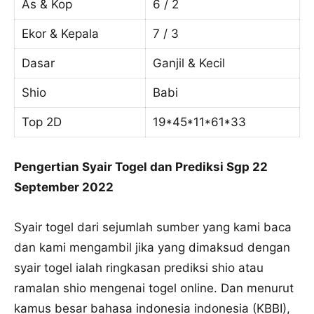
As & Kop
6 / 2
Ekor & Kepala
7 / 3
Dasar
Ganjil & Kecil
Shio
Babi
Top 2D
19*45*11*61*33
Pengertian Syair Togel dan Prediksi Sgp 22
September 2022
Syair togel dari sejumlah sumber yang kami baca
dan kami mengambil jika yang dimaksud dengan
syair togel ialah ringkasan prediksi shio atau
ramalan shio mengenai togel online. Dan menurut
kamus besar bahasa indonesia indonesia (KBBI),