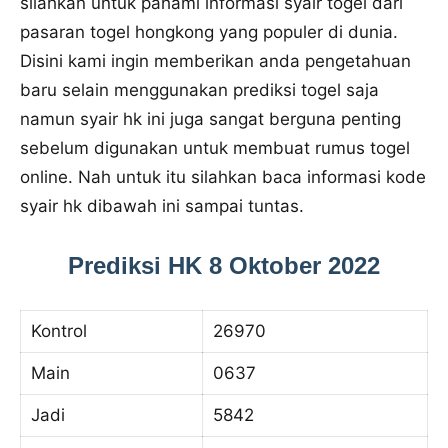
silahkan untuk pahami informasi syair togel dari
pasaran togel hongkong yang populer di dunia.
Disini kami ingin memberikan anda pengetahuan
baru selain menggunakan prediksi togel saja
namun syair hk ini juga sangat berguna penting
sebelum digunakan untuk membuat rumus togel
online. Nah untuk itu silahkan baca informasi kode
syair hk dibawah ini sampai tuntas.
Prediksi HK 8 Oktober 2022
Kontrol
26970
Main
0637
Jadi
5842