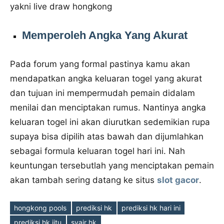
yakni live draw hongkong
Memperoleh Angka Yang Akurat
Pada forum yang formal pastinya kamu akan
mendapatkan angka keluaran togel yang akurat
dan tujuan ini mempermudah pemain didalam
menilai dan menciptakan rumus. Nantinya angka
keluaran togel ini akan diurutkan sedemikian rupa
supaya bisa dipilih atas bawah dan dijumlahkan
sebagai formula keluaran togel hari ini. Nah
keuntungan tersebutlah yang menciptakan pemain
akan tambah sering datang ke situs
slot gacor
.
hongkong pools
prediksi hk
prediksi hk hari ini
Tags
prediksi hk jitu
syair hk