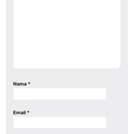
Nama
*
Email
*