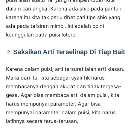
dalam cari angka. Karena ada shio pada pantun
karena itu kita tak perlu ribet cari tipe shio yang
ada pada tafsiran mimpi. Ini adalah point
keunggulan pada puisi lotere.
Saksikan Arti Terselinap Di Tiap Bait
Karena dalam puisi, arti tersurat ialah arti kiasan.
Maka dari itu, kita sebagai syair hk harus
membacanya dengan akurat dan tidak tergesa-
gesa. Agar bisa membaca arti dalam puisi, kita
harus mempunyai parameter. Agar bisa
mempunyai parameter dalam puisi, kita harus
latihnya secara terus-terusan.