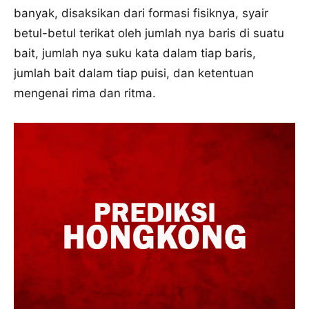
banyak, disaksikan dari formasi fisiknya, syair
betul-betul terikat oleh jumlah nya baris di suatu
bait, jumlah nya suku kata dalam tiap baris,
jumlah bait dalam tiap puisi, dan ketentuan
mengenai rima dan ritma.