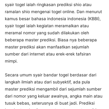
syair togel ialah ringkasan prediksi shio atau
ramalan shio mengenai togel online. Dan menurut
kamus besar bahasa indonesia indonesia (KBBI),
syair togel ialah kegiatan meramalkan atau
meramal nomor yang sudah dilakukan oleh
beberapa master prediksi. Biasa nya beberapa
master prediksi akan manfaatkan sejumlah
sumber dari internet atau erek-erek tafsiran
mimpi.
Secara umum syair bandar togel berdasar dari
langkah ilmiah atau dari subyektif, ada pula
master prediksi mengambil dari sejumlah sumber
dari nomor yang keluar awalnya, angka main atau
tusuk bebas, seterusnya di buat jadi. Prediksi