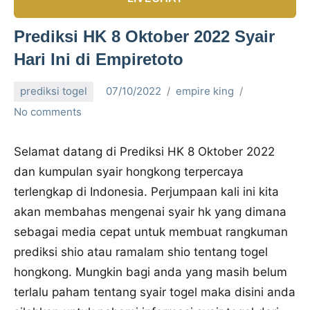
Empiretoto
–
Prediksi HK 8 Oktober 2022 Syair
Daftar
Hari Ini di Empiretoto
Empiretoto
prediksi togel
07/10/2022
empire king
No comments
Selamat datang di Prediksi HK 8 Oktober 2022
dan kumpulan syair hongkong terpercaya
terlengkap di Indonesia. Perjumpaan kali ini kita
akan membahas mengenai syair hk yang dimana
sebagai media cepat untuk membuat rangkuman
prediksi shio atau ramalam shio tentang togel
hongkong. Mungkin bagi anda yang masih belum
terlalu paham tentang syair togel maka disini anda