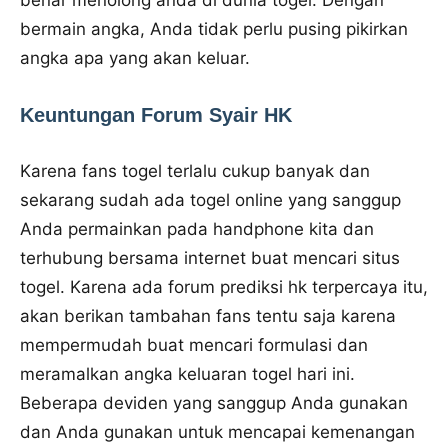
bermain angka, Anda tidak perlu pusing pikirkan
angka apa yang akan keluar.
Keuntungan Forum Syair HK
Karena fans togel terlalu cukup banyak dan
sekarang sudah ada togel online yang sanggup
Anda permainkan pada handphone kita dan
terhubung bersama internet buat mencari situs
togel. Karena ada forum prediksi hk terpercaya itu,
akan berikan tambahan fans tentu saja karena
mempermudah buat mencari formulasi dan
meramalkan angka keluaran togel hari ini.
Beberapa deviden yang sanggup Anda gunakan
dan Anda gunakan untuk mencapai kemenangan