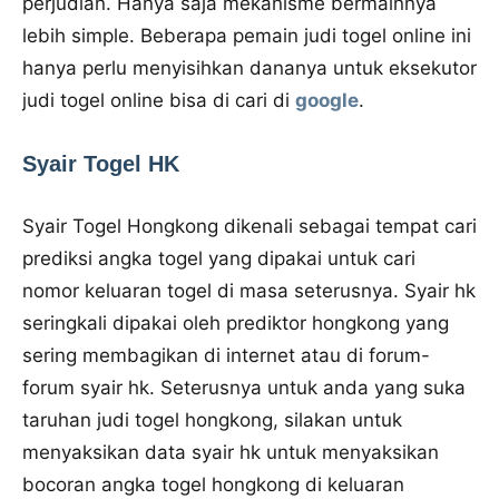
perjudian. Hanya saja mekanisme bermainnya
lebih simple. Beberapa pemain judi togel online ini
hanya perlu menyisihkan dananya untuk eksekutor
judi togel online bisa di cari di
google
.
Syair Togel HK
Syair Togel Hongkong dikenali sebagai tempat cari
prediksi angka togel yang dipakai untuk cari
nomor keluaran togel di masa seterusnya. Syair hk
seringkali dipakai oleh prediktor hongkong yang
sering membagikan di internet atau di forum-
forum syair hk. Seterusnya untuk anda yang suka
taruhan judi togel hongkong, silakan untuk
menyaksikan data syair hk untuk menyaksikan
bocoran angka togel hongkong di keluaran