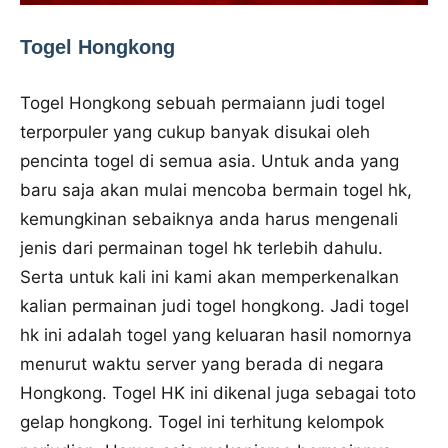
Togel Hongkong
Togel Hongkong sebuah permaiann judi togel
terporpuler yang cukup banyak disukai oleh
pencinta togel di semua asia. Untuk anda yang
baru saja akan mulai mencoba bermain togel hk,
kemungkinan sebaiknya anda harus mengenali
jenis dari permainan togel hk terlebih dahulu.
Serta untuk kali ini kami akan memperkenalkan
kalian permainan judi togel hongkong. Jadi togel
hk ini adalah togel yang keluaran hasil nomornya
menurut waktu server yang berada di negara
Hongkong. Togel HK ini dikenal juga sebagai toto
gelap hongkong. Togel ini terhitung kelompok