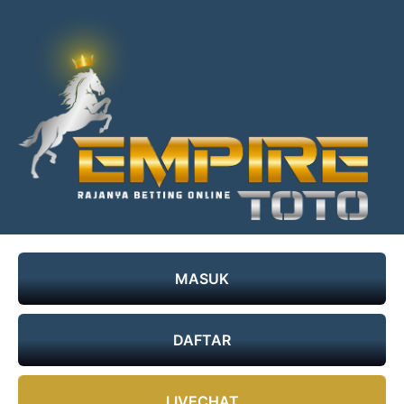
Skip
to
content
Empiretoto
Slot
Gacor
–
–
MASUK
Empire
Bandar
Togel
Toto
Terpercaya
DAFTAR
–
–
Login
Empiretoto
LIVECHAT
Slot