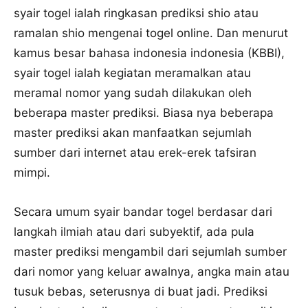
syair togel ialah ringkasan prediksi shio atau
ramalan shio mengenai togel online. Dan menurut
kamus besar bahasa indonesia indonesia (KBBI),
syair togel ialah kegiatan meramalkan atau
meramal nomor yang sudah dilakukan oleh
beberapa master prediksi. Biasa nya beberapa
master prediksi akan manfaatkan sejumlah
sumber dari internet atau erek-erek tafsiran
mimpi.
Secara umum syair bandar togel berdasar dari
langkah ilmiah atau dari subyektif, ada pula
master prediksi mengambil dari sejumlah sumber
dari nomor yang keluar awalnya, angka main atau
tusuk bebas, seterusnya di buat jadi. Prediksi