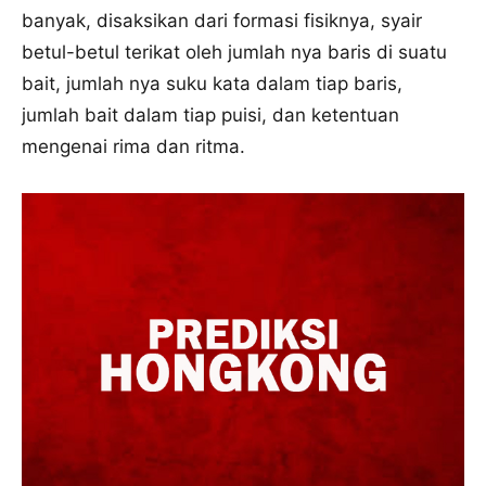
banyak, disaksikan dari formasi fisiknya, syair
betul-betul terikat oleh jumlah nya baris di suatu
bait, jumlah nya suku kata dalam tiap baris,
jumlah bait dalam tiap puisi, dan ketentuan
mengenai rima dan ritma.