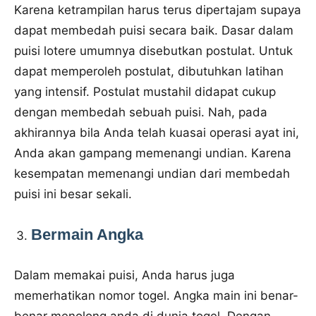
Karena ketrampilan harus terus dipertajam supaya
dapat membedah puisi secara baik. Dasar dalam
puisi lotere umumnya disebutkan postulat. Untuk
dapat memperoleh postulat, dibutuhkan latihan
yang intensif. Postulat mustahil didapat cukup
dengan membedah sebuah puisi. Nah, pada
akhirannya bila Anda telah kuasai operasi ayat ini,
Anda akan gampang memenangi undian. Karena
kesempatan memenangi undian dari membedah
puisi ini besar sekali.
Bermain Angka
Dalam memakai puisi, Anda harus juga
memerhatikan nomor togel. Angka main ini benar-
benar menolong anda di dunia togel. Dengan