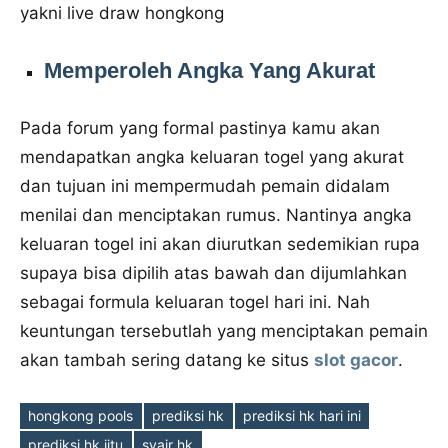
yakni live draw hongkong
Memperoleh Angka Yang Akurat
Pada forum yang formal pastinya kamu akan
mendapatkan angka keluaran togel yang akurat
dan tujuan ini mempermudah pemain didalam
menilai dan menciptakan rumus. Nantinya angka
keluaran togel ini akan diurutkan sedemikian rupa
supaya bisa dipilih atas bawah dan dijumlahkan
sebagai formula keluaran togel hari ini. Nah
keuntungan tersebutlah yang menciptakan pemain
akan tambah sering datang ke situs
slot gacor
.
hongkong pools
prediksi hk
prediksi hk hari ini
Tags
prediksi hk jitu
syair hk