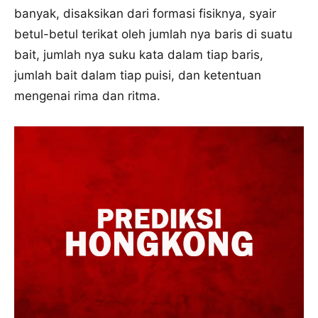
banyak, disaksikan dari formasi fisiknya, syair
betul-betul terikat oleh jumlah nya baris di suatu
bait, jumlah nya suku kata dalam tiap baris,
jumlah bait dalam tiap puisi, dan ketentuan
mengenai rima dan ritma.