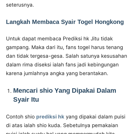
seterusnya.
Langkah Membaca Syair Togel Hongkong
Untuk dapat membaca Prediksi hk Jitu tidak
gampang. Maka dari itu, fans togel harus tenang
dan tidak tergesa-gesa. Salah satunya kesusahan
dalam rima diseksi ialah fans jadi kebingungan
karena jumlahnya angka yang berantakan.
Mencari shio Yang Dipakai Dalam
Syair Itu
Contoh shio
prediksi hk
yang dipakai dalam puisi
di atas ialah shio kuda. Sebetulnya pemakaian
puisi ialah suatu hal yang mempermudah kita