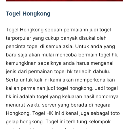
Togel Hongkong
Togel Hongkong sebuah permaiann judi togel
terporpuler yang cukup banyak disukai oleh
pencinta togel di semua asia. Untuk anda yang
baru saja akan mulai mencoba bermain togel hk,
kemungkinan sebaiknya anda harus mengenali
jenis dari permainan togel hk terlebih dahulu.
Serta untuk kali ini kami akan memperkenalkan
kalian permainan judi togel hongkong. Jadi togel
hk ini adalah togel yang keluaran hasil nomornya
menurut waktu server yang berada di negara
Hongkong. Togel HK ini dikenal juga sebagai toto
gelap hongkong. Togel ini terhitung kelompok