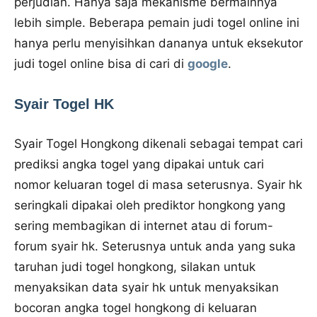
perjudian. Hanya saja mekanisme bermainnya
lebih simple. Beberapa pemain judi togel online ini
hanya perlu menyisihkan dananya untuk eksekutor
judi togel online bisa di cari di
google
.
Syair Togel HK
Syair Togel Hongkong dikenali sebagai tempat cari
prediksi angka togel yang dipakai untuk cari
nomor keluaran togel di masa seterusnya. Syair hk
seringkali dipakai oleh prediktor hongkong yang
sering membagikan di internet atau di forum-
forum syair hk. Seterusnya untuk anda yang suka
taruhan judi togel hongkong, silakan untuk
menyaksikan data syair hk untuk menyaksikan
bocoran angka togel hongkong di keluaran