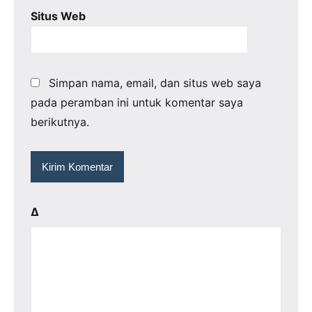
Situs Web
Simpan nama, email, dan situs web saya
pada peramban ini untuk komentar saya
berikutnya.
Δ