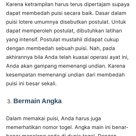
Karena ketrampilan harus terus dipertajam supaya
dapat membedah puisi secara baik. Dasar dalam
puisi lotere umumnya disebutkan postulat. Untuk
dapat memperoleh postulat, dibutuhkan latihan
yang intensif. Postulat mustahil didapat cukup
dengan membedah sebuah puisi. Nah, pada
akhirannya bila Anda telah kuasai operasi ayat ini,
Anda akan gampang memenangi undian. Karena
kesempatan memenangi undian dari membedah
puisi ini besar sekali.
Bermain Angka
Dalam memakai puisi, Anda harus juga
memerhatikan nomor togel. Angka main ini benar-
benar menolong anda di dunia togel. Dengan