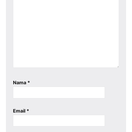
Nama
*
Email
*