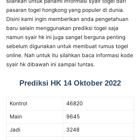
silahkan untuk pahami informasi syair togel dari
pasaran togel hongkong yang populer di dunia.
Disini kami ingin memberikan anda pengetahuan
baru selain menggunakan prediksi togel saja
namun syair hk ini juga sangat berguna penting
sebelum digunakan untuk membuat rumus togel
online. Nah untuk itu silahkan baca informasi kode
syair hk dibawah ini sampai tuntas.
Prediksi HK 14 Oktober 2022
Kontrol
46820
Main
9645
Jadi
3248