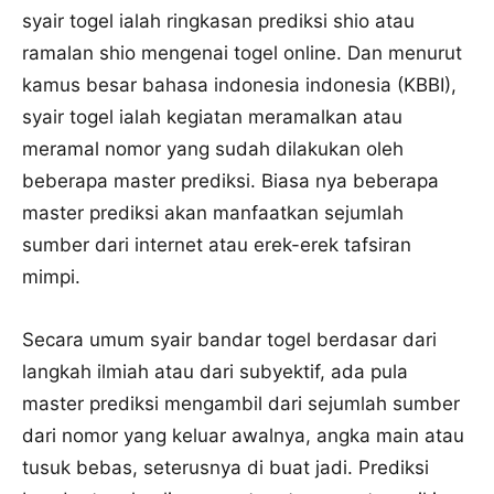
syair togel ialah ringkasan prediksi shio atau
ramalan shio mengenai togel online. Dan menurut
kamus besar bahasa indonesia indonesia (KBBI),
syair togel ialah kegiatan meramalkan atau
meramal nomor yang sudah dilakukan oleh
beberapa master prediksi. Biasa nya beberapa
master prediksi akan manfaatkan sejumlah
sumber dari internet atau erek-erek tafsiran
mimpi.
Secara umum syair bandar togel berdasar dari
langkah ilmiah atau dari subyektif, ada pula
master prediksi mengambil dari sejumlah sumber
dari nomor yang keluar awalnya, angka main atau
tusuk bebas, seterusnya di buat jadi. Prediksi