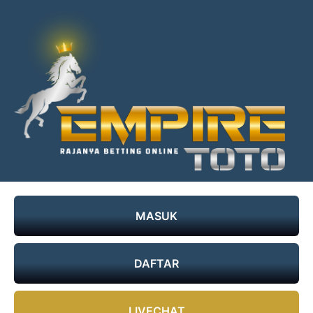
Skip
to
content
Empiretoto
Slot
Gacor
–
–
MASUK
Empire
Bandar
Togel
Toto
Terpercaya
DAFTAR
–
–
Login
Empiretoto
LIVECHAT
Slot