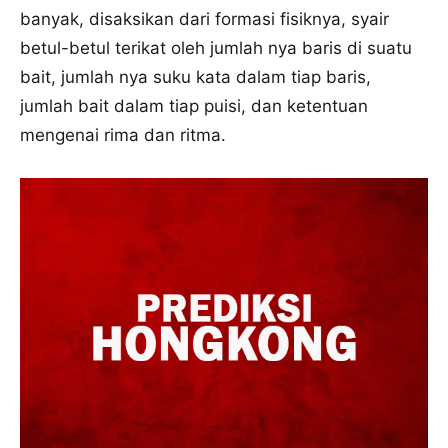
banyak, disaksikan dari formasi fisiknya, syair
betul-betul terikat oleh jumlah nya baris di suatu
bait, jumlah nya suku kata dalam tiap baris,
jumlah bait dalam tiap puisi, dan ketentuan
mengenai rima dan ritma.