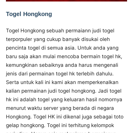
Togel Hongkong
Togel Hongkong sebuah permaiann judi togel
terporpuler yang cukup banyak disukai oleh
pencinta togel di semua asia. Untuk anda yang
baru saja akan mulai mencoba bermain togel hk,
kemungkinan sebaiknya anda harus mengenali
jenis dari permainan togel hk terlebih dahulu.
Serta untuk kali ini kami akan memperkenalkan
kalian permainan judi togel hongkong. Jadi togel
hk ini adalah togel yang keluaran hasil nomornya
menurut waktu server yang berada di negara
Hongkong. Togel HK ini dikenal juga sebagai toto
gelap hongkong. Togel ini terhitung kelompok