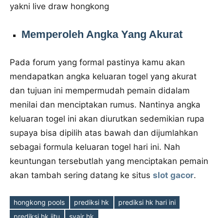
yakni live draw hongkong
Memperoleh Angka Yang Akurat
Pada forum yang formal pastinya kamu akan
mendapatkan angka keluaran togel yang akurat
dan tujuan ini mempermudah pemain didalam
menilai dan menciptakan rumus. Nantinya angka
keluaran togel ini akan diurutkan sedemikian rupa
supaya bisa dipilih atas bawah dan dijumlahkan
sebagai formula keluaran togel hari ini. Nah
keuntungan tersebutlah yang menciptakan pemain
akan tambah sering datang ke situs
slot gacor
.
hongkong pools
prediksi hk
prediksi hk hari ini
Tags
prediksi hk jitu
syair hk