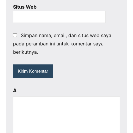
Situs Web
Simpan nama, email, dan situs web saya
pada peramban ini untuk komentar saya
berikutnya.
Δ