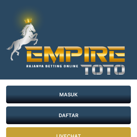
Skip
to
content
Empiretoto
Slot
Gacor
–
–
MASUK
Empire
Bandar
Togel
Toto
Terpercaya
DAFTAR
–
–
Login
Empiretoto
LIVECHAT
Slot