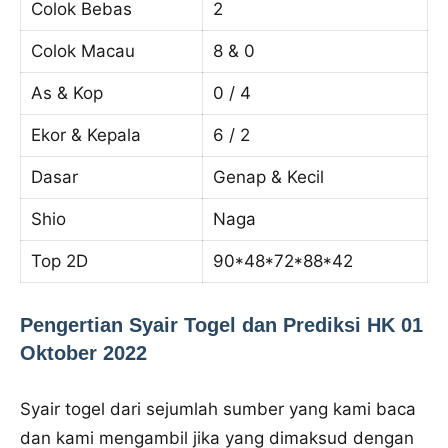
Colok Bebas
2
Colok Macau
8 & 0
As & Kop
0 / 4
Ekor & Kepala
6 / 2
Dasar
Genap & Kecil
Shio
Naga
Top 2D
90*48*72*88*42
Pengertian Syair Togel dan Prediksi HK 01
Oktober 2022
Syair togel dari sejumlah sumber yang kami baca
dan kami mengambil jika yang dimaksud dengan