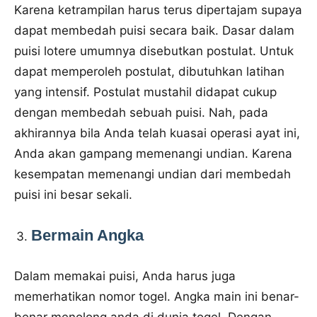
Karena ketrampilan harus terus dipertajam supaya
dapat membedah puisi secara baik. Dasar dalam
puisi lotere umumnya disebutkan postulat. Untuk
dapat memperoleh postulat, dibutuhkan latihan
yang intensif. Postulat mustahil didapat cukup
dengan membedah sebuah puisi. Nah, pada
akhirannya bila Anda telah kuasai operasi ayat ini,
Anda akan gampang memenangi undian. Karena
kesempatan memenangi undian dari membedah
puisi ini besar sekali.
Bermain Angka
Dalam memakai puisi, Anda harus juga
memerhatikan nomor togel. Angka main ini benar-
benar menolong anda di dunia togel. Dengan