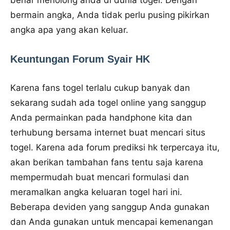
bermain angka, Anda tidak perlu pusing pikirkan
angka apa yang akan keluar.
Keuntungan Forum Syair HK
Karena fans togel terlalu cukup banyak dan
sekarang sudah ada togel online yang sanggup
Anda permainkan pada handphone kita dan
terhubung bersama internet buat mencari situs
togel. Karena ada forum prediksi hk terpercaya itu,
akan berikan tambahan fans tentu saja karena
mempermudah buat mencari formulasi dan
meramalkan angka keluaran togel hari ini.
Beberapa deviden yang sanggup Anda gunakan
dan Anda gunakan untuk mencapai kemenangan