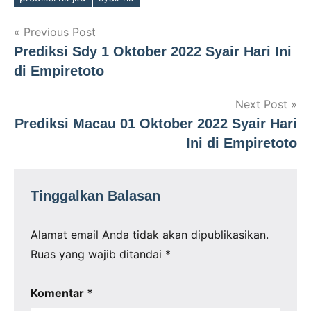
Navigasi
Previous Post
Prediksi Sdy 1 Oktober 2022 Syair Hari Ini
pos
di Empiretoto
Next Post
Prediksi Macau 01 Oktober 2022 Syair Hari
Ini di Empiretoto
Tinggalkan Balasan
Alamat email Anda tidak akan dipublikasikan.
Ruas yang wajib ditandai
*
Komentar
*