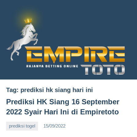
Skip
to
content
Empiretoto
Slot
Gacor
–
Tag:
prediksi hk siang hari ini
–
Empire
Prediksi HK Siang 16 September
Bandar
Togel
Toto
2022 Syair Hari Ini di Empiretoto
Terpercaya
–
–
prediksi togel
15/09/2022
Login
Empiretoto
empire
No
Slot