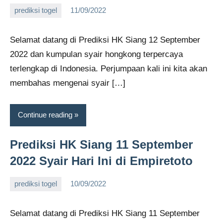
prediksi togel
11/09/2022
empire
No
king
comments
Selamat datang di Prediksi HK Siang 12 September
2022 dan kumpulan syair hongkong terpercaya
terlengkap di Indonesia. Perjumpaan kali ini kita akan
membahas mengenai syair […]
Continue reading
Prediksi HK Siang 11 September
2022 Syair Hari Ini di Empiretoto
prediksi togel
10/09/2022
empire
No
king
comments
Selamat datang di Prediksi HK Siang 11 September