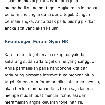
Dalam memakai puisi, Anda harus juga
memerhatikan nomor togel. Angka main ini benar-
benar menolong anda di dunia togel. Dengan
bermain angka, Anda tidak perlu pusing pikirkan
angka apa yang akan keluar.
Keuntungan Forum Syair HK
Karena fans togel terlalu cukup banyak dan
sekarang sudah ada togel online yang sanggup
Anda permainkan pada handphone kita dan
terhubung bersama internet buat mencari situs
togel. Karena ada forum prediksi hk terpercaya itu,
akan berikan tambahan fans tentu saja karena
mempermudah buat mencari formulasi dan
meramalkan angka keluaran togel hari ini.