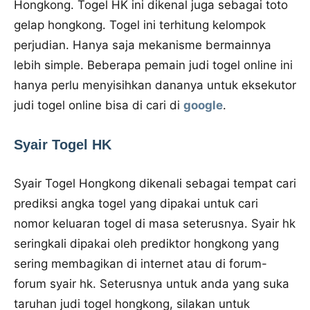
Hongkong. Togel HK ini dikenal juga sebagai toto
gelap hongkong. Togel ini terhitung kelompok
perjudian. Hanya saja mekanisme bermainnya
lebih simple. Beberapa pemain judi togel online ini
hanya perlu menyisihkan dananya untuk eksekutor
judi togel online bisa di cari di
google
.
Syair Togel HK
Syair Togel Hongkong dikenali sebagai tempat cari
prediksi angka togel yang dipakai untuk cari
nomor keluaran togel di masa seterusnya. Syair hk
seringkali dipakai oleh prediktor hongkong yang
sering membagikan di internet atau di forum-
forum syair hk. Seterusnya untuk anda yang suka
taruhan judi togel hongkong, silakan untuk