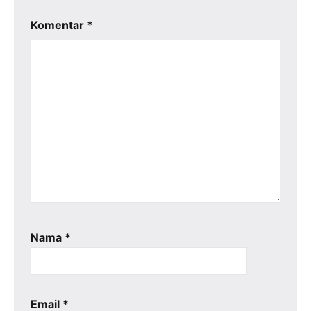
Komentar
*
Nama
*
Email
*