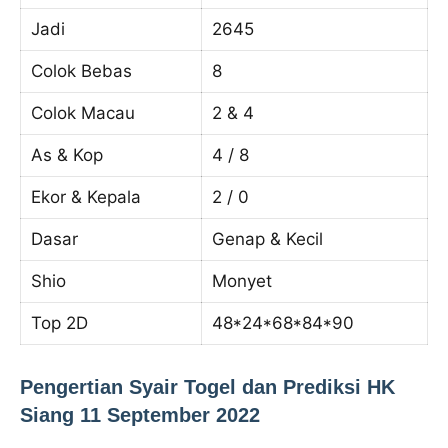
Jadi
2645
Colok Bebas
8
Colok Macau
2 & 4
As & Kop
4 / 8
Ekor & Kepala
2 / 0
Dasar
Genap & Kecil
Shio
Monyet
Top 2D
48*24*68*84*90
Pengertian Syair Togel dan Prediksi HK
Siang 11 September 2022