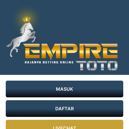
Skip
to
content
Empiretoto
Slot
Gacor
–
–
MASUK
Empire
Bandar
Togel
Toto
Terpercaya
DAFTAR
–
–
Login
Empiretoto
LIVECHAT
Slot