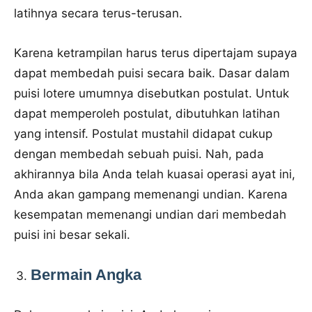
latihnya secara terus-terusan.
Karena ketrampilan harus terus dipertajam supaya
dapat membedah puisi secara baik. Dasar dalam
puisi lotere umumnya disebutkan postulat. Untuk
dapat memperoleh postulat, dibutuhkan latihan
yang intensif. Postulat mustahil didapat cukup
dengan membedah sebuah puisi. Nah, pada
akhirannya bila Anda telah kuasai operasi ayat ini,
Anda akan gampang memenangi undian. Karena
kesempatan memenangi undian dari membedah
puisi ini besar sekali.
Bermain Angka