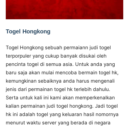
Togel Hongkong
Togel Hongkong sebuah permaiann judi togel
terporpuler yang cukup banyak disukai oleh
pencinta togel di semua asia. Untuk anda yang
baru saja akan mulai mencoba bermain togel hk,
kemungkinan sebaiknya anda harus mengenali
jenis dari permainan togel hk terlebih dahulu.
Serta untuk kali ini kami akan memperkenalkan
kalian permainan judi togel hongkong. Jadi togel
hk ini adalah togel yang keluaran hasil nomornya
menurut waktu server yang berada di negara