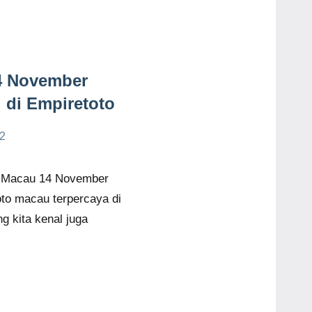
4 November
i di Empiretoto
22
si Macau 14 November
oto macau terpercaya di
g kita kenal juga