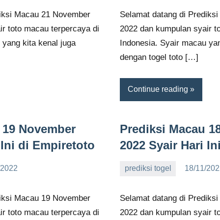
king
comments
diksi Macau 21 November
Selamat datang di Predik
r toto macau terpercaya di
2022 dan kumpulan syair t
 yang kita kenal juga
Indonesia. Syair macau yan
dengan togel toto […]
Continue reading
u 19 November
Prediksi Macau 1
 Ini di Empiretoto
2022 Syair Hari In
/2022
prediksi togel
18/11/20
empire
No
king
comments
diksi Macau 19 November
Selamat datang di Predik
r toto macau terpercaya di
2022 dan kumpulan syair t