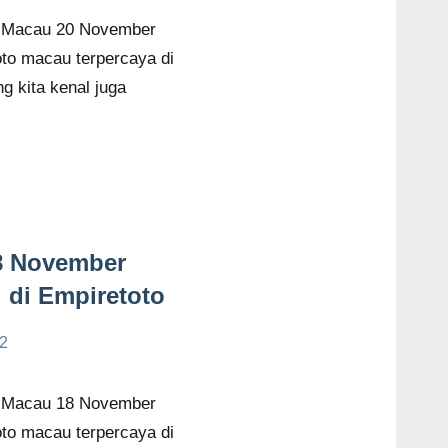
si Macau 20 November
oto macau terpercaya di
g kita kenal juga
8 November
i di Empiretoto
22
si Macau 18 November
oto macau terpercaya di