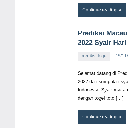
Continue reading
Prediksi Maca
2022 Syair Hari
prediksi togel
15/11
empire
No
king
comments
Selamat datang di Pre
2022 dan kumpulan syai
Indonesia. Syair macau
dengan togel toto […]
Continue reading