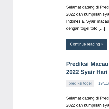
king
comments
Selamat datang di Pre
2022 dan kumpulan syai
Indonesia. Syair macau
dengan togel toto […]
Continue reading
Prediksi Maca
2022 Syair Hari
prediksi togel
19/11
empire
No
king
comments
Selamat datang di Pre
2022 dan kumpulan syai