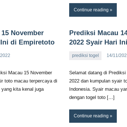
Continue reading
u 15 November
Prediksi Macau 1
 Ini di Empiretoto
2022 Syair Hari In
/2022
prediksi togel
14/11/20
empire
No
king
comments
diksi Macau 15 November
Selamat datang di Predik
r toto macau terpercaya di
2022 dan kumpulan syair t
 yang kita kenal juga
Indonesia. Syair macau yan
dengan togel toto […]
Continue reading