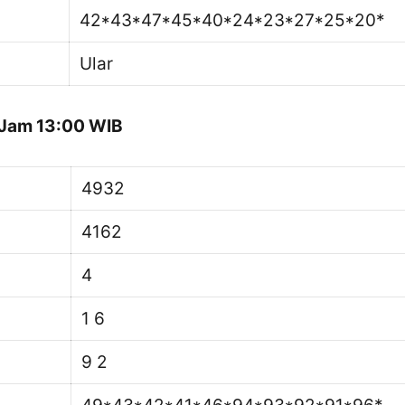
42*43*47*45*40*24*23*27*25*20*
Ular
Jam 13:00 WIB
4932
4162
4
1 6
9 2