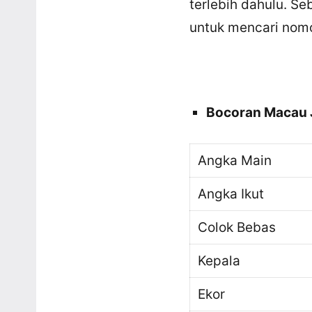
terlebih dahulu. S
untuk mencari nomo
Bocoran Macau 
Angka Main
Angka Ikut
Colok Bebas
Kepala
Ekor