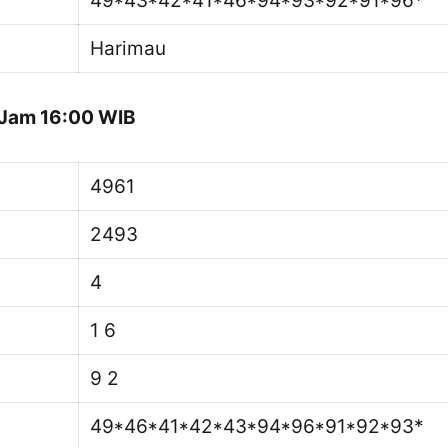
49*43*42*41*46*94*93*92*91*96*
Harimau
Jam 16:00 WIB
4961
2493
4
1 6
9 2
49*46*41*42*43*94*96*91*92*93*