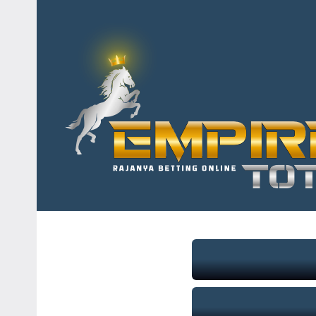
Skip
to
content