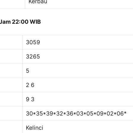
Kerbau
Jam 22:00 WIB
3059
3265
5
2 6
9 3
30*35*39*32*36*03*05*09*02*06*
Kelinci