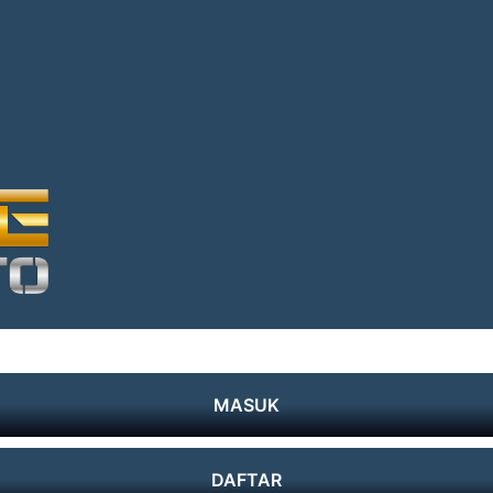
Empiretoto
Slot
Gacor
–
–
Bandar
Empire
Togel
Terpercaya
Toto
–
Empiretoto
–
MASUK
Slot
Login
DAFTAR