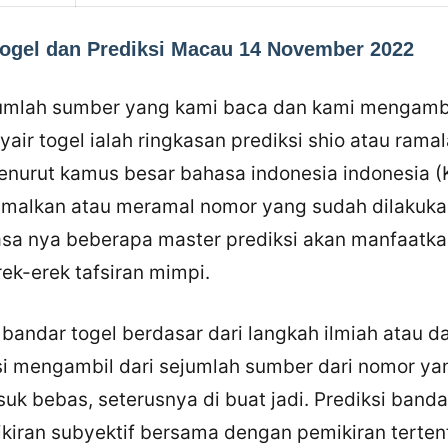
Togel dan Prediksi Macau 14 November 2022
ejumlah sumber yang kami baca dan kami mengambi
air togel ialah ringkasan prediksi shio atau rama
enurut kamus besar bahasa indonesia indonesia (K
amalkan atau meramal nomor yang sudah dilakuka
iasa nya beberapa master prediksi akan manfaatk
rek-erek tafsiran mimpi.
andar togel berdasar dari langkah ilmiah atau da
si mengambil dari sejumlah sumber dari nomor ya
uk bebas, seterusnya di buat jadi. Prediksi banda
kiran subyektif bersama dengan pemikiran terten