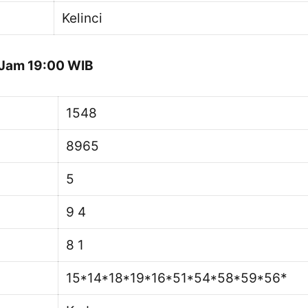
Kelinci
Jam 19:00 WIB
1548
8965
5
9 4
8 1
15*14*18*19*16*51*54*58*59*56*