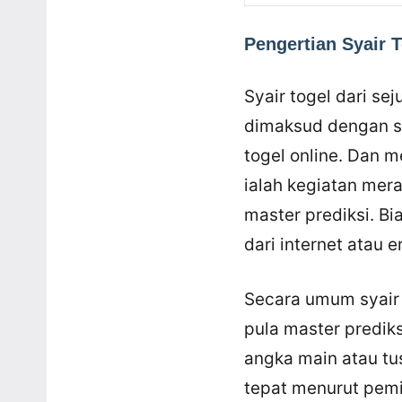
Pengertian Syair 
Syair togel dari s
dimaksud dengan sy
togel online. Dan m
ialah kegiatan mer
master prediksi. B
dari internet atau e
Secara umum syair b
pula master predik
angka main atau tus
tepat menurut pemi