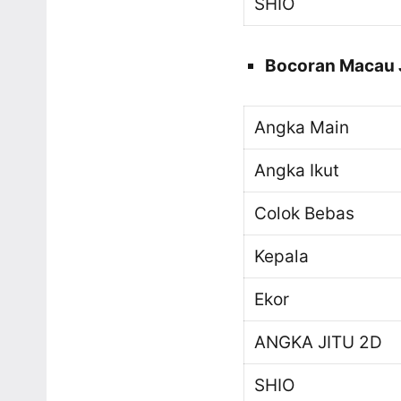
SHIO
Bocoran Macau 
Angka Main
Angka Ikut
Colok Bebas
Kepala
Ekor
ANGKA JITU 2D
SHIO