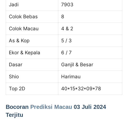
Jadi
7903
Colok Bebas
8
Colok Macau
4 & 2
As & Kop
5 / 3
Ekor & Kepala
6 / 7
Dasar
Ganjil & Besar
Shio
Harimau
Top 2D
40*15*32*09*78
Bocoran
Prediksi Macau
03 Juli 2024
Terjitu