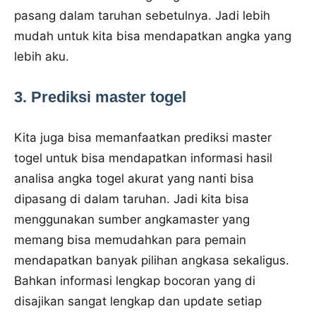
pasang dalam taruhan sebetulnya. Jadi lebih
mudah untuk kita bisa mendapatkan angka yang
lebih aku.
3. Prediksi master togel
Kita juga bisa memanfaatkan prediksi master
togel untuk bisa mendapatkan informasi hasil
analisa angka togel akurat yang nanti bisa
dipasang di dalam taruhan. Jadi kita bisa
menggunakan sumber angkamaster yang
memang bisa memudahkan para pemain
mendapatkan banyak pilihan angkasa sekaligus.
Bahkan informasi lengkap bocoran yang di
disajikan sangat lengkap dan update setiap