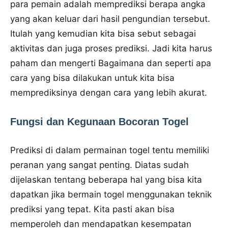
para pemain adalah memprediksi berapa angka
yang akan keluar dari hasil pengundian tersebut.
Itulah yang kemudian kita bisa sebut sebagai
aktivitas dan juga proses prediksi. Jadi kita harus
paham dan mengerti Bagaimana dan seperti apa
cara yang bisa dilakukan untuk kita bisa
memprediksinya dengan cara yang lebih akurat.
Fungsi dan Kegunaan Bocoran Togel
Prediksi di dalam permainan togel tentu memiliki
peranan yang sangat penting. Diatas sudah
dijelaskan tentang beberapa hal yang bisa kita
dapatkan jika bermain togel menggunakan teknik
prediksi yang tepat. Kita pasti akan bisa
memperoleh dan mendapatkan kesempatan