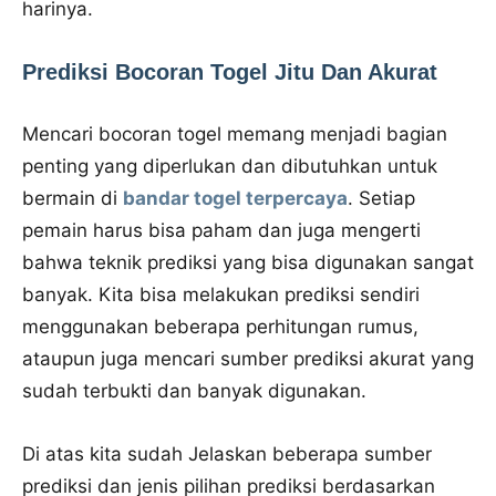
harinya.
Prediksi Bocoran Togel Jitu Dan Akurat
Mencari bocoran togel memang menjadi bagian
penting yang diperlukan dan dibutuhkan untuk
bermain di
bandar togel terpercaya
. Setiap
pemain harus bisa paham dan juga mengerti
bahwa teknik prediksi yang bisa digunakan sangat
banyak. Kita bisa melakukan prediksi sendiri
menggunakan beberapa perhitungan rumus,
ataupun juga mencari sumber prediksi akurat yang
sudah terbukti dan banyak digunakan.
Di atas kita sudah Jelaskan beberapa sumber
prediksi dan jenis pilihan prediksi berdasarkan