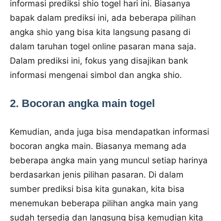
informasi prediksi shio togel hari ini. Biasanya
bapak dalam prediksi ini, ada beberapa pilihan
angka shio yang bisa kita langsung pasang di
dalam taruhan togel online pasaran mana saja.
Dalam prediksi ini, fokus yang disajikan bank
informasi mengenai simbol dan angka shio.
2. Bocoran angka main togel
Kemudian, anda juga bisa mendapatkan informasi
bocoran angka main. Biasanya memang ada
beberapa angka main yang muncul setiap harinya
berdasarkan jenis pilihan pasaran. Di dalam
sumber prediksi bisa kita gunakan, kita bisa
menemukan beberapa pilihan angka main yang
sudah tersedia dan langsung bisa kemudian kita