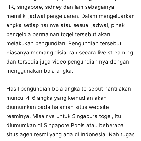
HK, singapore, sidney dan lain sebagainya
memiliki jadwal pengeluaran. Dalam mengeluarkan
angka setiap harinya atau sesuai jadwal, pihak
pengelola permainan togel tersebut akan
melakukan pengundian. Pengundian tersebut
biasanya memang disiarkan secara live streaming
dan tersedia juga video pengundian nya dengan
menggunakan bola angka.
Hasil pengundian bola angka tersebut nanti akan
muncul 4-6 angka yang kemudian akan
diumumkan pada halaman situs website
resminya. Misalnya untuk Singapura togel, itu
diumumkan di Singapore Pools atau beberapa
situs agen resmi yang ada di Indonesia. Nah tugas