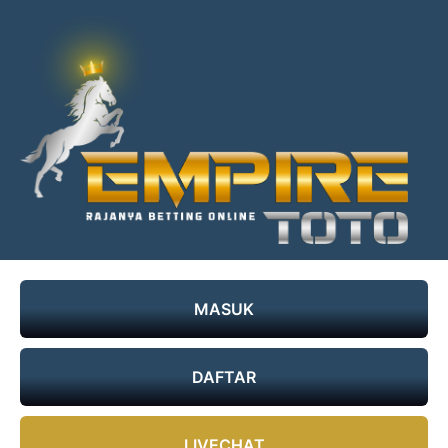
Skip
to
content
Empiretoto
Slot
Gacor
–
–
MASUK
Empire
Bandar
Togel
Toto
Terpercaya
DAFTAR
–
–
Login
Empiretoto
LIVECHAT
Slot