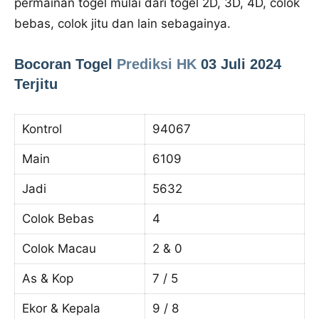
permainan togel mulai dari togel 2D, 3D, 4D, colok
bebas, colok jitu dan lain sebagainya.
Bocoran Togel
Prediksi HK
03 Juli 2024
Terjitu
Kontrol
94067
Main
6109
Jadi
5632
Colok Bebas
4
Colok Macau
2 & 0
As & Kop
7 / 5
Ekor & Kepala
9 / 8