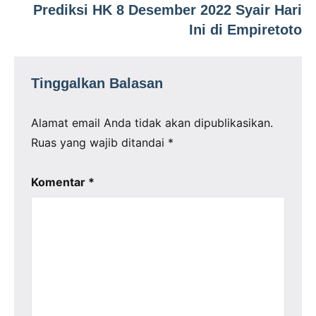
Prediksi HK 8 Desember 2022 Syair Hari
Ini di Empiretoto
Tinggalkan Balasan
Alamat email Anda tidak akan dipublikasikan.
Ruas yang wajib ditandai
*
Komentar
*