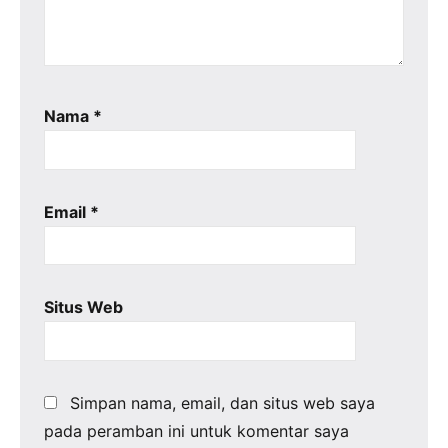
Nama
*
Email
*
Situs Web
Simpan nama, email, dan situs web saya
pada peramban ini untuk komentar saya