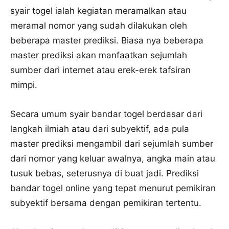
syair togel ialah kegiatan meramalkan atau
meramal nomor yang sudah dilakukan oleh
beberapa master prediksi. Biasa nya beberapa
master prediksi akan manfaatkan sejumlah
sumber dari internet atau erek-erek tafsiran
mimpi.
Secara umum syair bandar togel berdasar dari
langkah ilmiah atau dari subyektif, ada pula
master prediksi mengambil dari sejumlah sumber
dari nomor yang keluar awalnya, angka main atau
tusuk bebas, seterusnya di buat jadi. Prediksi
bandar togel online yang tepat menurut pemikiran
subyektif bersama dengan pemikiran tertentu.