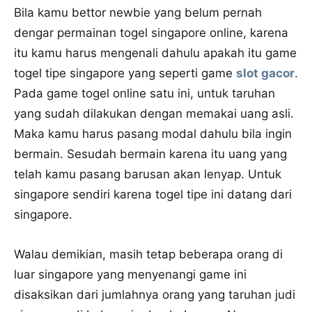
Bila kamu bettor newbie yang belum pernah
dengar permainan togel singapore online, karena
itu kamu harus mengenali dahulu apakah itu game
togel tipe singapore yang seperti game
slot gacor
.
Pada game togel online satu ini, untuk taruhan
yang sudah dilakukan dengan memakai uang asli.
Maka kamu harus pasang modal dahulu bila ingin
bermain. Sesudah bermain karena itu uang yang
telah kamu pasang barusan akan lenyap. Untuk
singapore sendiri karena togel tipe ini datang dari
singapore.
Walau demikian, masih tetap beberapa orang di
luar singapore yang menyenangi game ini
disaksikan dari jumlahnya orang yang taruhan judi