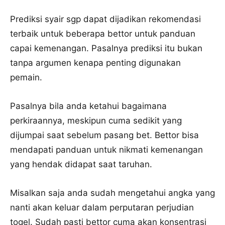
Prediksi syair sgp dapat dijadikan rekomendasi
terbaik untuk beberapa bettor untuk panduan
capai kemenangan. Pasalnya prediksi itu bukan
tanpa argumen kenapa penting digunakan
pemain.
Pasalnya bila anda ketahui bagaimana
perkiraannya, meskipun cuma sedikit yang
dijumpai saat sebelum pasang bet. Bettor bisa
mendapati panduan untuk nikmati kemenangan
yang hendak didapat saat taruhan.
Misalkan saja anda sudah mengetahui angka yang
nanti akan keluar dalam perputaran perjudian
togel. Sudah pasti bettor cuma akan konsentrasi