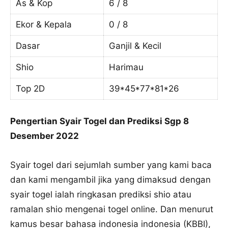
As & Kop
6 / 8
Ekor & Kepala
0 / 8
Dasar
Ganjil & Kecil
Shio
Harimau
Top 2D
39*45*77*81*26
Pengertian Syair Togel dan Prediksi Sgp 8
Desember 2022
Syair togel dari sejumlah sumber yang kami baca
dan kami mengambil jika yang dimaksud dengan
syair togel ialah ringkasan prediksi shio atau
ramalan shio mengenai togel online. Dan menurut
kamus besar bahasa indonesia indonesia (KBBI),