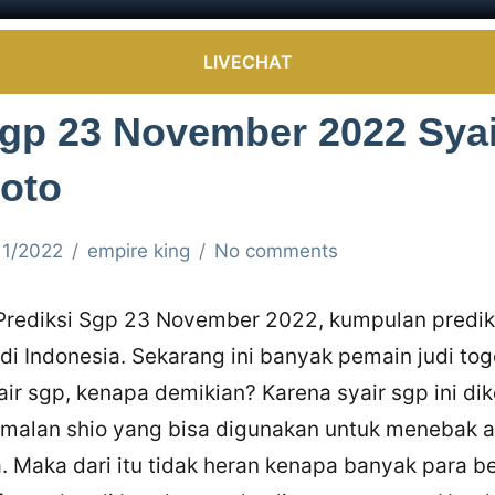
Empiretoto
LIVECHAT
–
gp 23 November 2022 Syair
Daftar
toto
Empiretoto
11/2022
empire king
No comments
Prediksi Sgp 23 November 2022, kumpulan prediks
 di Indonesia. Sekarang ini banyak pemain judi tog
ir sgp, kenapa demikian? Karena syair sgp ini di
ramalan shio yang bisa digunakan untuk menebak a
. Maka dari itu tidak heran kenapa banyak para be