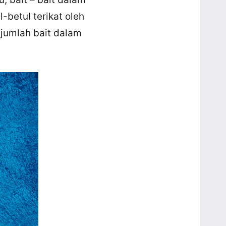
l-betul terikat oleh
, jumlah bait dalam