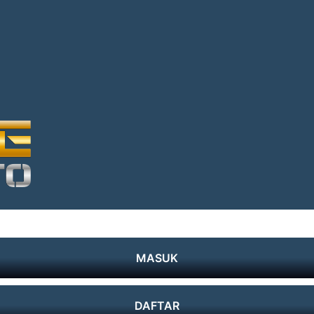
Empiretoto
Slot
Gacor
–
–
Bandar
Empire
Togel
Terpercaya
Toto
–
Empiretoto
–
MASUK
Slot
Login
DAFTAR