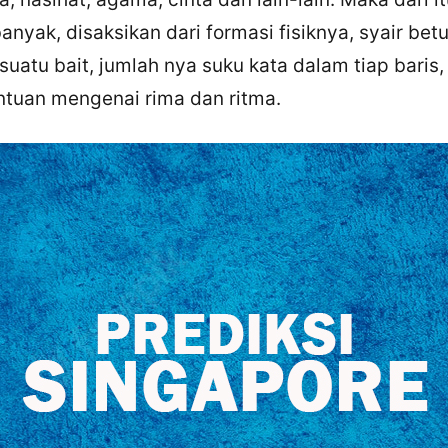
banyak, disaksikan dari formasi fisiknya, syair betu
 suatu bait, jumlah nya suku kata dalam tiap baris
entuan mengenai rima dan ritma.