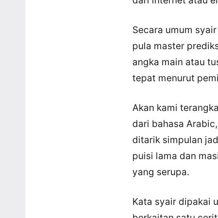
dari internet atau e
Secara umum syair b
pula master predik
angka main atau tus
tepat menurut pemi
Akan kami terangka
dari bahasa Arabic,
ditarik simpulan ja
puisi lama dan masi
yang serupa.
Kata syair dipakai
berkaitan satu cerit