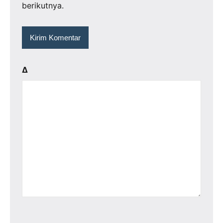
berikutnya.
Δ