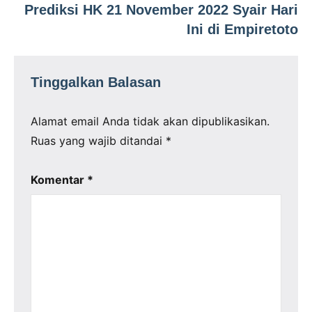
Prediksi HK 21 November 2022 Syair Hari
Ini di Empiretoto
Tinggalkan Balasan
Alamat email Anda tidak akan dipublikasikan.
Ruas yang wajib ditandai
*
Komentar
*