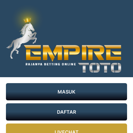
Skip
to
content
Empiretoto
Slot
Gacor
–
–
MASUK
Empire
Bandar
Togel
Toto
Terpercaya
DAFTAR
–
–
Login
Empiretoto
LIVECHAT
Slot