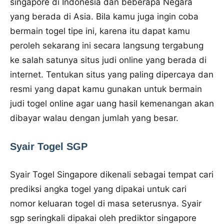
singapore di Indonesia dan beberapa Negara
yang berada di Asia. Bila kamu juga ingin coba
bermain togel tipe ini, karena itu dapat kamu
peroleh sekarang ini secara langsung tergabung
ke salah satunya situs judi online yang berada di
internet. Tentukan situs yang paling dipercaya dan
resmi yang dapat kamu gunakan untuk bermain
judi togel online agar uang hasil kemenangan akan
dibayar walau dengan jumlah yang besar.
Syair Togel SGP
Syair Togel Singapore dikenali sebagai tempat cari
prediksi angka togel yang dipakai untuk cari
nomor keluaran togel di masa seterusnya. Syair
sgp seringkali dipakai oleh prediktor singapore