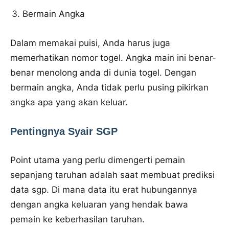
Bermain Angka
Dalam memakai puisi, Anda harus juga
memerhatikan nomor togel. Angka main ini benar-
benar menolong anda di dunia togel. Dengan
bermain angka, Anda tidak perlu pusing pikirkan
angka apa yang akan keluar.
Pentingnya Syair SGP
Point utama yang perlu dimengerti pemain
sepanjang taruhan adalah saat membuat prediksi
data sgp. Di mana data itu erat hubungannya
dengan angka keluaran yang hendak bawa
pemain ke keberhasilan taruhan.