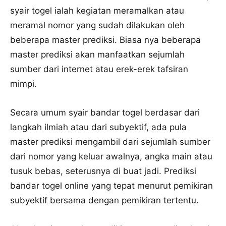
syair togel ialah kegiatan meramalkan atau
meramal nomor yang sudah dilakukan oleh
beberapa master prediksi. Biasa nya beberapa
master prediksi akan manfaatkan sejumlah
sumber dari internet atau erek-erek tafsiran
mimpi.
Secara umum syair bandar togel berdasar dari
langkah ilmiah atau dari subyektif, ada pula
master prediksi mengambil dari sejumlah sumber
dari nomor yang keluar awalnya, angka main atau
tusuk bebas, seterusnya di buat jadi. Prediksi
bandar togel online yang tepat menurut pemikiran
subyektif bersama dengan pemikiran tertentu.