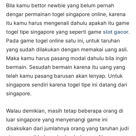
Bila kamu bettor newbie yang belum pernah
dengar permainan togel singapore online, karena
itu kamu harus mengenali dahulu apakah itu game
togel tipe singapore yang seperti game
slot gacor
.
Pada game togel online satu ini, untuk taruhan
yang sudah dilakukan dengan memakai uang asli.
Maka kamu harus pasang modal dahulu bila ingin
bermain. Sesudah bermain karena itu uang yang
telah kamu pasang barusan akan lenyap. Untuk
singapore sendiri karena togel tipe ini datang dari
singapore.
Walau demikian, masih tetap beberapa orang di
luar singapore yang menyenangi game ini
disaksikan dari jumlahnya orang yang taruhan judi