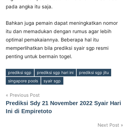
pada angka itu saja.
Bahkan juga pemain dapat meningkatkan nomor
itu dan memadukan dengan rumus agar lebih
optimal pemakaiannya. Beberapa hal itu
memperlihatkan bila prediksi syair sgp resmi
penting untuk bermain togel.
prediksi sgp
prediksi sgp hari ini
prediksi sgp jitu
Tags
singapore pools
syair sgp
Navigasi
Previous Post
Prediksi Sdy 21 November 2022 Syair Hari
pos
Ini di Empiretoto
Next Post