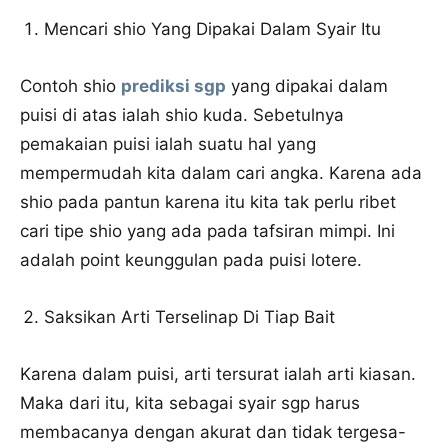
Mencari shio Yang Dipakai Dalam Syair Itu
Contoh shio
prediksi sgp
yang dipakai dalam
puisi di atas ialah shio kuda. Sebetulnya
pemakaian puisi ialah suatu hal yang
mempermudah kita dalam cari angka. Karena ada
shio pada pantun karena itu kita tak perlu ribet
cari tipe shio yang ada pada tafsiran mimpi. Ini
adalah point keunggulan pada puisi lotere.
Saksikan Arti Terselinap Di Tiap Bait
Karena dalam puisi, arti tersurat ialah arti kiasan.
Maka dari itu, kita sebagai syair sgp harus
membacanya dengan akurat dan tidak tergesa-