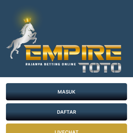
Skip
to
content
Empiretoto
Slot
Gacor
–
–
MASUK
Empire
Bandar
Togel
Toto
Terpercaya
DAFTAR
–
–
Login
Empiretoto
LIVECHAT
Slot