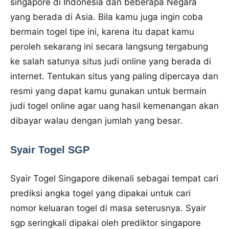
singapore di Indonesia dan beberapa Negara
yang berada di Asia. Bila kamu juga ingin coba
bermain togel tipe ini, karena itu dapat kamu
peroleh sekarang ini secara langsung tergabung
ke salah satunya situs judi online yang berada di
internet. Tentukan situs yang paling dipercaya dan
resmi yang dapat kamu gunakan untuk bermain
judi togel online agar uang hasil kemenangan akan
dibayar walau dengan jumlah yang besar.
Syair Togel SGP
Syair Togel Singapore dikenali sebagai tempat cari
prediksi angka togel yang dipakai untuk cari
nomor keluaran togel di masa seterusnya. Syair
sgp seringkali dipakai oleh prediktor singapore