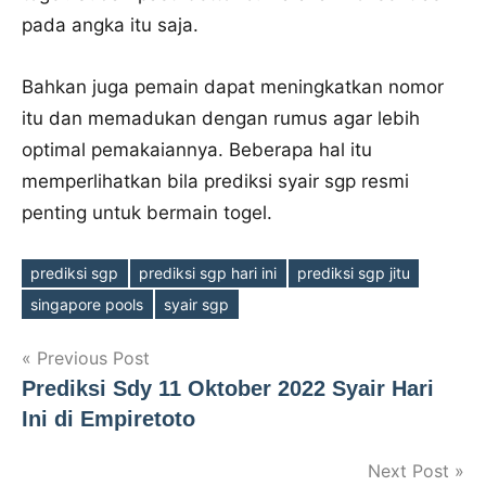
pada angka itu saja.
Bahkan juga pemain dapat meningkatkan nomor
itu dan memadukan dengan rumus agar lebih
optimal pemakaiannya. Beberapa hal itu
memperlihatkan bila prediksi syair sgp resmi
penting untuk bermain togel.
prediksi sgp
prediksi sgp hari ini
prediksi sgp jitu
Tags
singapore pools
syair sgp
Navigasi
Previous Post
Prediksi Sdy 11 Oktober 2022 Syair Hari
pos
Ini di Empiretoto
Next Post