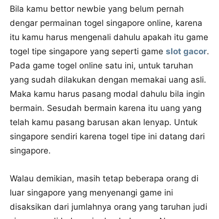
Bila kamu bettor newbie yang belum pernah
dengar permainan togel singapore online, karena
itu kamu harus mengenali dahulu apakah itu game
togel tipe singapore yang seperti game
slot gacor
.
Pada game togel online satu ini, untuk taruhan
yang sudah dilakukan dengan memakai uang asli.
Maka kamu harus pasang modal dahulu bila ingin
bermain. Sesudah bermain karena itu uang yang
telah kamu pasang barusan akan lenyap. Untuk
singapore sendiri karena togel tipe ini datang dari
singapore.
Walau demikian, masih tetap beberapa orang di
luar singapore yang menyenangi game ini
disaksikan dari jumlahnya orang yang taruhan judi