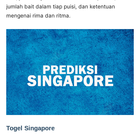
jumlah bait dalam tiap puisi, dan ketentuan
mengenai rima dan ritma.
Togel Singapore