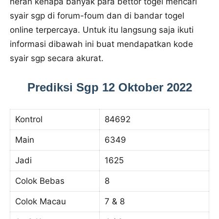
heran kenapa banyak para bettor togel mencari
syair sgp di forum-foum dan di bandar togel
online terpercaya. Untuk itu langsung saja ikuti
informasi dibawah ini buat mendapatkan kode
syair sgp secara akurat.
Prediksi Sgp 12 Oktober 2022
Kontrol
84692
Main
6349
Jadi
1625
Colok Bebas
8
Colok Macau
7 & 8