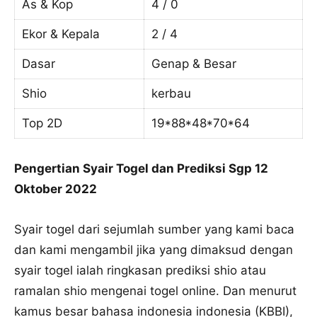
As & Kop
4 / 0
Ekor & Kepala
2 / 4
Dasar
Genap & Besar
Shio
kerbau
Top 2D
19*88*48*70*64
Pengertian Syair Togel dan Prediksi Sgp 12
Oktober 2022
Syair togel dari sejumlah sumber yang kami baca
dan kami mengambil jika yang dimaksud dengan
syair togel ialah ringkasan prediksi shio atau
ramalan shio mengenai togel online. Dan menurut
kamus besar bahasa indonesia indonesia (KBBI),