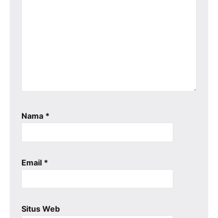
Nama
*
Email
*
Situs Web