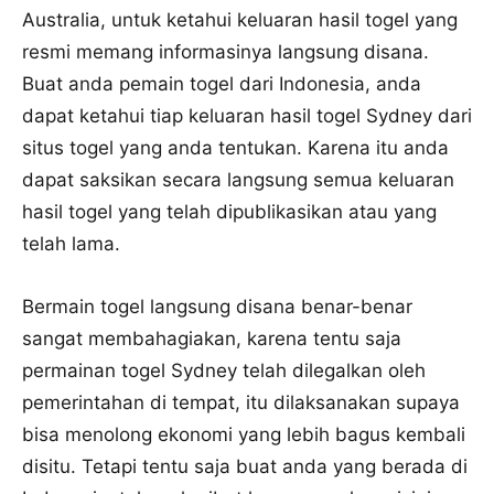
Australia, untuk ketahui keluaran hasil togel yang
resmi memang informasinya langsung disana.
Buat anda pemain togel dari Indonesia, anda
dapat ketahui tiap keluaran hasil togel Sydney dari
situs togel yang anda tentukan. Karena itu anda
dapat saksikan secara langsung semua keluaran
hasil togel yang telah dipublikasikan atau yang
telah lama.
Bermain togel langsung disana benar-benar
sangat membahagiakan, karena tentu saja
permainan togel Sydney telah dilegalkan oleh
pemerintahan di tempat, itu dilaksanakan supaya
bisa menolong ekonomi yang lebih bagus kembali
disitu. Tetapi tentu saja buat anda yang berada di