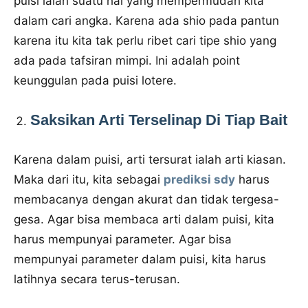
puisi ialah suatu hal yang mempermudah kita
dalam cari angka. Karena ada shio pada pantun
karena itu kita tak perlu ribet cari tipe shio yang
ada pada tafsiran mimpi. Ini adalah point
keunggulan pada puisi lotere.
Saksikan Arti Terselinap Di Tiap Bait
Karena dalam puisi, arti tersurat ialah arti kiasan.
Maka dari itu, kita sebagai
prediksi sdy
harus
membacanya dengan akurat dan tidak tergesa-
gesa. Agar bisa membaca arti dalam puisi, kita
harus mempunyai parameter. Agar bisa
mempunyai parameter dalam puisi, kita harus
latihnya secara terus-terusan.