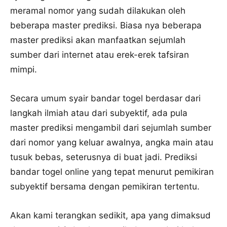
meramal nomor yang sudah dilakukan oleh
beberapa master prediksi. Biasa nya beberapa
master prediksi akan manfaatkan sejumlah
sumber dari internet atau erek-erek tafsiran
mimpi.
Secara umum syair bandar togel berdasar dari
langkah ilmiah atau dari subyektif, ada pula
master prediksi mengambil dari sejumlah sumber
dari nomor yang keluar awalnya, angka main atau
tusuk bebas, seterusnya di buat jadi. Prediksi
bandar togel online yang tepat menurut pemikiran
subyektif bersama dengan pemikiran tertentu.
Akan kami terangkan sedikit, apa yang dimaksud