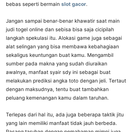
bebas seperti bermain
slot gacor
.
Jangan sampai benar-benar khawatir saat main
judi togel online dan sebisa bisa saja cicipilah
langkah spekulasi itu. Alokasi game juga sebagai
alat selingan yang bisa membawa kebahagiaan
sekaligus keuntungan buat kamu. Mengambil
sumber pada makna yang sudah diuraikan
awalnya, manfaat syair sdy ini sebagai buat
melakukan prediksi angka toto dengan jeli. Tertaut
dengan maksudnya, tentu buat tambahkan
peluang kemenangan kamu dalam taruhan.
Terlepas dari hal itu, ada juga beberapa taktik jitu
yang lain memiliki manfaat tidak jauh berbeda.
Pasang taruhan dengan pemahaman mimpi juga