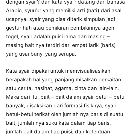
dengan syair? dan kata syai’r datang dari bahasa
Arabic, syuu’ur yang memiliki arti (hati) dari asal
ucapnya, syair yang bisa ditarik simpulan jadi
gestur hati atau pemikiran pembikinnya agen
togel, syair adalah puisi lama dan masing –
masing bait nya terdiri dari empat larik (baris)
yang usai bunyi yang serupa.
Kata syair dipakai untuk memvisualisasikan
berapakah hal yang panjang misalkan berkaitan
satu cerita, nasihat, agama, cinta dan lain-lain.
Maka dari itu, bait – bait dalam syair betul – betul
banyak, disaksikan dari formasi fisiknya, syair
betul-betul terikat oleh jumlah nya baris di suatu
bait, jumlah nya suku kata dalam tiap baris,
jumlah bait dalam tiap puisi, dan ketentuan