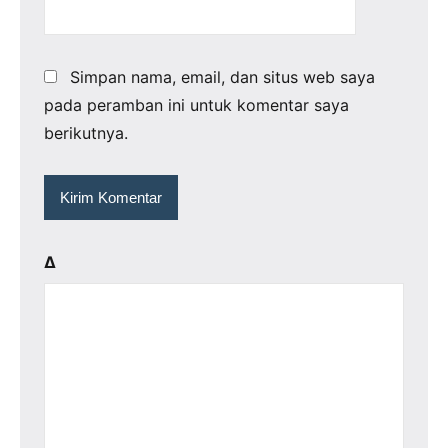
Simpan nama, email, dan situs web saya
pada peramban ini untuk komentar saya
berikutnya.
Δ