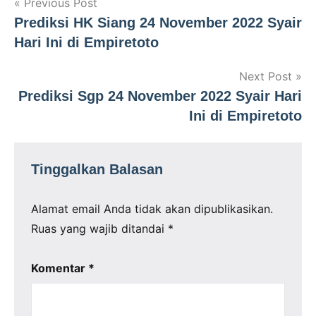
Navigasi
Previous Post
Prediksi HK Siang 24 November 2022 Syair
pos
Hari Ini di Empiretoto
Next Post
Prediksi Sgp 24 November 2022 Syair Hari
Ini di Empiretoto
Tinggalkan Balasan
Alamat email Anda tidak akan dipublikasikan.
Ruas yang wajib ditandai
*
Komentar
*