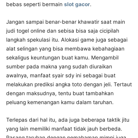
bebas seperti bermain
slot gacor
.
Jangan sampai benar-benar khawatir saat main
judi togel online dan sebisa bisa saja cicipilah
langkah spekulasi itu. Alokasi game juga sebagai
alat selingan yang bisa membawa kebahagiaan
sekaligus keuntungan buat kamu. Mengambil
sumber pada makna yang sudah diuraikan
awalnya, manfaat syair sdy ini sebagai buat
melakukan prediksi angka toto dengan jeli. Tertaut
dengan maksudnya, tentu buat tambahkan
peluang kemenangan kamu dalam taruhan.
Terlepas dari hal itu, ada juga beberapa taktik jitu
yang lain memiliki manfaat tidak jauh berbeda.
Pasang taruhan dengan pemahaman mimpi juga