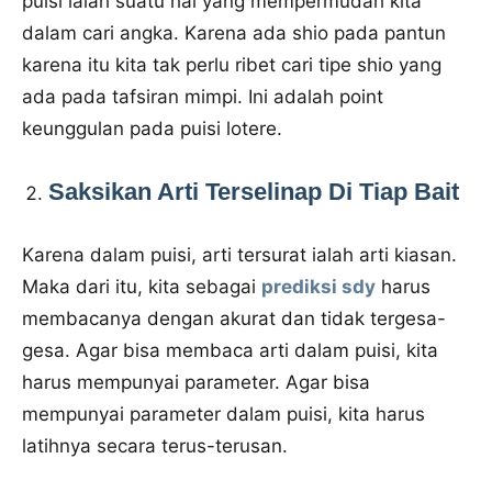
puisi ialah suatu hal yang mempermudah kita
dalam cari angka. Karena ada shio pada pantun
karena itu kita tak perlu ribet cari tipe shio yang
ada pada tafsiran mimpi. Ini adalah point
keunggulan pada puisi lotere.
Saksikan Arti Terselinap Di Tiap Bait
Karena dalam puisi, arti tersurat ialah arti kiasan.
Maka dari itu, kita sebagai
prediksi sdy
harus
membacanya dengan akurat dan tidak tergesa-
gesa. Agar bisa membaca arti dalam puisi, kita
harus mempunyai parameter. Agar bisa
mempunyai parameter dalam puisi, kita harus
latihnya secara terus-terusan.