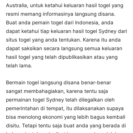
Australia, untuk ketahui keluaran hasil togel yang
resmi memang informasinya langsung disana.
Buat anda pemain togel dari Indonesia, anda
dapat ketahui tiap keluaran hasil togel Sydney dari
situs togel yang anda tentukan. Karena itu anda
dapat saksikan secara langsung semua keluaran
hasil togel yang telah dipublikasikan atau yang
telah lama.
Bermain togel langsung disana benar-benar
sangat membahagiakan, karena tentu saja
permainan togel Sydney telah dilegalkan oleh
pemerintahan di tempat, itu dilaksanakan supaya
bisa menolong ekonomi yang lebih bagus kembali
disitu. Tetapi tentu saja buat anda yang berada di