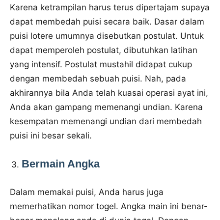
Karena ketrampilan harus terus dipertajam supaya
dapat membedah puisi secara baik. Dasar dalam
puisi lotere umumnya disebutkan postulat. Untuk
dapat memperoleh postulat, dibutuhkan latihan
yang intensif. Postulat mustahil didapat cukup
dengan membedah sebuah puisi. Nah, pada
akhirannya bila Anda telah kuasai operasi ayat ini,
Anda akan gampang memenangi undian. Karena
kesempatan memenangi undian dari membedah
puisi ini besar sekali.
Bermain Angka
Dalam memakai puisi, Anda harus juga
memerhatikan nomor togel. Angka main ini benar-