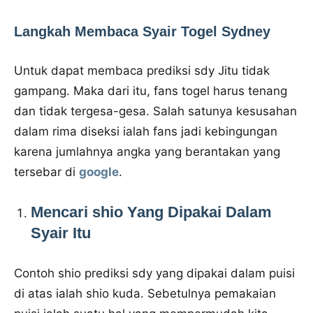
Langkah Membaca Syair Togel Sydney
Untuk dapat membaca prediksi sdy Jitu tidak
gampang. Maka dari itu, fans togel harus tenang
dan tidak tergesa-gesa. Salah satunya kesusahan
dalam rima diseksi ialah fans jadi kebingungan
karena jumlahnya angka yang berantakan yang
tersebar di
google
.
Mencari shio Yang Dipakai Dalam
Syair Itu
Contoh shio prediksi sdy yang dipakai dalam puisi
di atas ialah shio kuda. Sebetulnya pemakaian