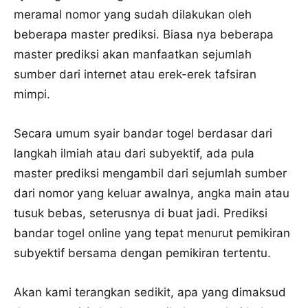
meramal nomor yang sudah dilakukan oleh
beberapa master prediksi. Biasa nya beberapa
master prediksi akan manfaatkan sejumlah
sumber dari internet atau erek-erek tafsiran
mimpi.
Secara umum syair bandar togel berdasar dari
langkah ilmiah atau dari subyektif, ada pula
master prediksi mengambil dari sejumlah sumber
dari nomor yang keluar awalnya, angka main atau
tusuk bebas, seterusnya di buat jadi. Prediksi
bandar togel online yang tepat menurut pemikiran
subyektif bersama dengan pemikiran tertentu.
Akan kami terangkan sedikit, apa yang dimaksud