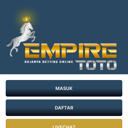
Skip
to
content
Empiretoto
Slot
Gacor
–
–
MASUK
Empire
Bandar
Togel
Toto
Terpercaya
DAFTAR
–
–
Login
Empiretoto
LIVECHAT
Slot