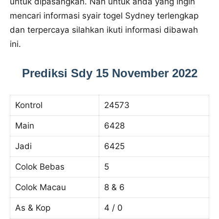
untuk dipasangkan. Nah untuk anda yang ingin
mencari informasi syair togel Sydney terlengkap
dan terpercaya silahkan ikuti informasi dibawah
ini.
Prediksi Sdy 15 November 2022
Kontrol
24573
Main
6428
Jadi
6425
Colok Bebas
5
Colok Macau
8 & 6
As & Kop
4 / 0