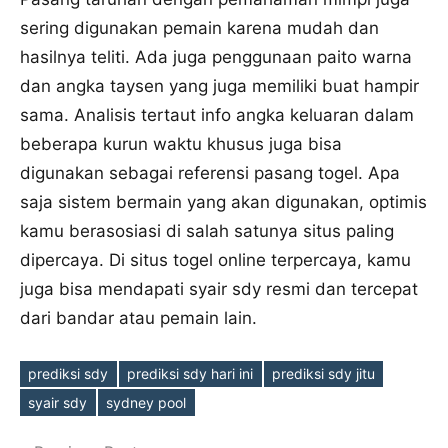
sering digunakan pemain karena mudah dan
hasilnya teliti. Ada juga penggunaan paito warna
dan angka taysen yang juga memiliki buat hampir
sama. Analisis tertaut info angka keluaran dalam
beberapa kurun waktu khusus juga bisa
digunakan sebagai referensi pasang togel. Apa
saja sistem bermain yang akan digunakan, optimis
kamu berasosiasi di salah satunya situs paling
dipercaya. Di situs togel online terpercaya, kamu
juga bisa mendapati syair sdy resmi dan tercepat
dari bandar atau pemain lain.
prediksi sdy
prediksi sdy hari ini
prediksi sdy jitu
Tags
syair sdy
sydney pool