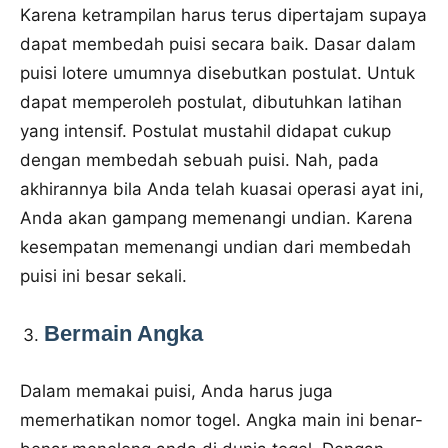
Karena ketrampilan harus terus dipertajam supaya
dapat membedah puisi secara baik. Dasar dalam
puisi lotere umumnya disebutkan postulat. Untuk
dapat memperoleh postulat, dibutuhkan latihan
yang intensif. Postulat mustahil didapat cukup
dengan membedah sebuah puisi. Nah, pada
akhirannya bila Anda telah kuasai operasi ayat ini,
Anda akan gampang memenangi undian. Karena
kesempatan memenangi undian dari membedah
puisi ini besar sekali.
Bermain Angka
Dalam memakai puisi, Anda harus juga
memerhatikan nomor togel. Angka main ini benar-