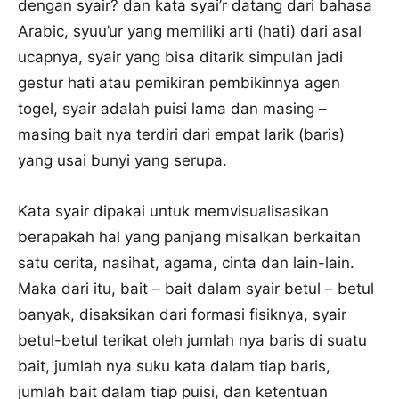
dengan syair? dan kata syai’r datang dari bahasa
Arabic, syuu’ur yang memiliki arti (hati) dari asal
ucapnya, syair yang bisa ditarik simpulan jadi
gestur hati atau pemikiran pembikinnya agen
togel, syair adalah puisi lama dan masing –
masing bait nya terdiri dari empat larik (baris)
yang usai bunyi yang serupa.
Kata syair dipakai untuk memvisualisasikan
berapakah hal yang panjang misalkan berkaitan
satu cerita, nasihat, agama, cinta dan lain-lain.
Maka dari itu, bait – bait dalam syair betul – betul
banyak, disaksikan dari formasi fisiknya, syair
betul-betul terikat oleh jumlah nya baris di suatu
bait, jumlah nya suku kata dalam tiap baris,
jumlah bait dalam tiap puisi, dan ketentuan