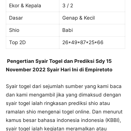
Ekor & Kepala
3 / 2
Dasar
Genap & Kecil
Shio
Babi
Top 2D
26*49*87*25*66
Pengertian Syair Togel dan Prediksi Sdy 15
November 2022 Syair Hari Ini di Empiretoto
Syair togel dari sejumlah sumber yang kami baca
dan kami mengambil jika yang dimaksud dengan
syair togel ialah ringkasan prediksi shio atau
ramalan shio mengenai togel online. Dan menurut
kamus besar bahasa indonesia indonesia (KBBI),
syair togel ialah kegiatan meramalkan atau