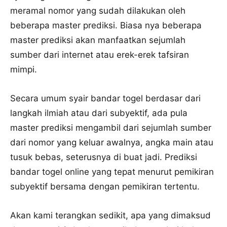
meramal nomor yang sudah dilakukan oleh
beberapa master prediksi. Biasa nya beberapa
master prediksi akan manfaatkan sejumlah
sumber dari internet atau erek-erek tafsiran
mimpi.
Secara umum syair bandar togel berdasar dari
langkah ilmiah atau dari subyektif, ada pula
master prediksi mengambil dari sejumlah sumber
dari nomor yang keluar awalnya, angka main atau
tusuk bebas, seterusnya di buat jadi. Prediksi
bandar togel online yang tepat menurut pemikiran
subyektif bersama dengan pemikiran tertentu.
Akan kami terangkan sedikit, apa yang dimaksud