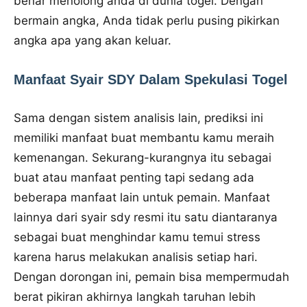
benar menolong anda di dunia togel. Dengan
bermain angka, Anda tidak perlu pusing pikirkan
angka apa yang akan keluar.
Manfaat Syair SDY Dalam Spekulasi Togel
Sama dengan sistem analisis lain, prediksi ini
memiliki manfaat buat membantu kamu meraih
kemenangan. Sekurang-kurangnya itu sebagai
buat atau manfaat penting tapi sedang ada
beberapa manfaat lain untuk pemain. Manfaat
lainnya dari syair sdy resmi itu satu diantaranya
sebagai buat menghindar kamu temui stress
karena harus melakukan analisis setiap hari.
Dengan dorongan ini, pemain bisa mempermudah
berat pikiran akhirnya langkah taruhan lebih