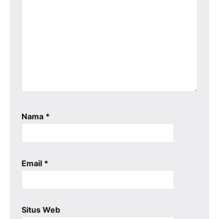
Nama
*
Email
*
Situs Web