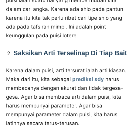
puisi ialah suatu hal yang mempermudah kita
dalam cari angka. Karena ada shio pada pantun
karena itu kita tak perlu ribet cari tipe shio yang
ada pada tafsiran mimpi. Ini adalah point
keunggulan pada puisi lotere.
Saksikan Arti Terselinap Di Tiap Bait
Karena dalam puisi, arti tersurat ialah arti kiasan.
Maka dari itu, kita sebagai
prediksi sdy
harus
membacanya dengan akurat dan tidak tergesa-
gesa. Agar bisa membaca arti dalam puisi, kita
harus mempunyai parameter. Agar bisa
mempunyai parameter dalam puisi, kita harus
latihnya secara terus-terusan.