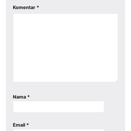
Komentar
*
Nama
*
Email
*