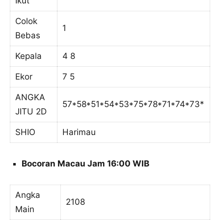
Ikut
Colok
1
Bebas
Kepala
4 8
Ekor
7 5
ANGKA
57*58*51*54*53*75*78*71*74*73*
JITU 2D
SHIO
Harimau
Bocoran Macau Jam 16:00 WIB
Angka
2108
Main