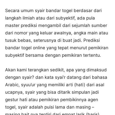
Secara umum syair bandar togel berdasar dari
langkah ilmiah atau dari subyektif, ada pula
master prediksi mengambil dari sejumlah sumber
dari nomor yang keluar awalnya, angka main atau
tusuk bebas, seterusnya di buat jadi. Prediksi
bandar togel online yang tepat menurut pemikiran
subyektif bersama dengan pemikiran tertentu.
Akan kami terangkan sedikit, apa yang dimaksud
dengan syair? dan kata syai’r datang dari bahasa
Arabic, syuu’ur yang memiliki arti (hati) dari asal
ucapnya, syair yang bisa ditarik simpulan jadi
gestur hati atau pemikiran pembikinnya agen
togel, syair adalah puisi lama dan masing –
masing bait nya terdiri dari empat larik (baris)