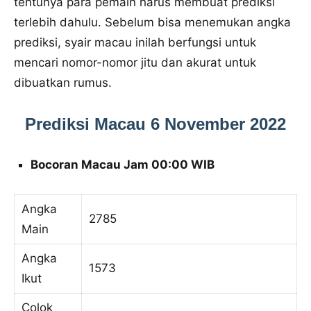
tentunya para pemain harus membuat prediksi
terlebih dahulu. Sebelum bisa menemukan angka
prediksi, syair macau inilah berfungsi untuk
mencari nomor-nomor jitu dan akurat untuk
dibuatkan rumus.
Prediksi Macau 6 November 2022
Bocoran Macau Jam 00:00 WIB
Angka
2785
Main
Angka
1573
Ikut
Colok