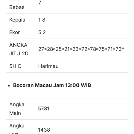
7
Bebas
Kepala
1 8
Ekor
5 2
ANGKA
27*28*25*21*23*72*78*75*71*73*
JITU 2D
SHIO
Harimau
Bocoran Macau Jam 13:00 WIB
Angka
5781
Main
Angka
1438