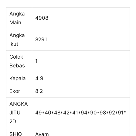
Angka
4908
Main
Angka
8291
Ikut
Colok
1
Bebas
Kepala
4 9
Ekor
8 2
ANGKA
JITU
49*40*48*42*41*94*90*98*92*91*
2D
SHIO
Ayam