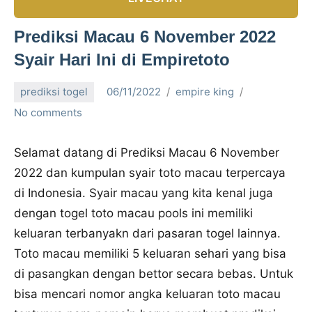
Empiretoto
–
Prediksi Macau 6 November 2022
Daftar
Syair Hari Ini di Empiretoto
Empiretoto
prediksi togel
06/11/2022
empire king
No comments
Selamat datang di Prediksi Macau 6 November
2022 dan kumpulan syair toto macau terpercaya
di Indonesia. Syair macau yang kita kenal juga
dengan togel toto macau pools ini memiliki
keluaran terbanyakn dari pasaran togel lainnya.
Toto macau memiliki 5 keluaran sehari yang bisa
di pasangkan dengan bettor secara bebas. Untuk
bisa mencari nomor angka keluaran toto macau