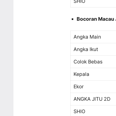
SHIO
Bocoran Macau 
Angka Main
Angka Ikut
Colok Bebas
Kepala
Ekor
ANGKA JITU 2D
SHIO