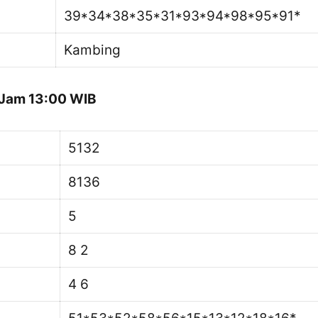
39*34*38*35*31*93*94*98*95*91*
Kambing
Jam 13:00 WIB
5132
8136
5
8 2
4 6