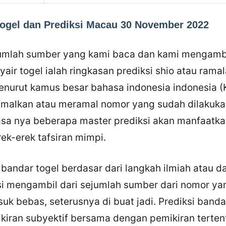
Togel dan Prediksi Macau 30 November 2022
ejumlah sumber yang kami baca dan kami mengambi
air togel ialah ringkasan prediksi shio atau rama
enurut kamus besar bahasa indonesia indonesia (K
amalkan atau meramal nomor yang sudah dilakuka
iasa nya beberapa master prediksi akan manfaatk
rek-erek tafsiran mimpi.
andar togel berdasar dari langkah ilmiah atau da
si mengambil dari sejumlah sumber dari nomor ya
uk bebas, seterusnya di buat jadi. Prediksi banda
kiran subyektif bersama dengan pemikiran terten