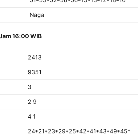
51*53*52*58*56*15*13*12*18*16*
Naga
Jam 16:00 WIB
2413
9351
3
2 9
4 1
24*21*23*29*25*42*41*43*49*45*