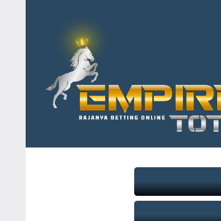
Skip
to
content