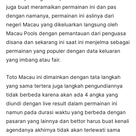
juga buat meramaikan permainan ini dan pas
dengan namanya, permainan ini aslinya dari
negeri Macau yang dikeluarkan langsung oleh
Macau Pools dengan pemantauan dari penguasa
disana dan sekarang ini saat ini menjelma sebagai
permainan yang populer dengan data keluaran
yang imbang atau fair.
Toto Macau ini dimainkan dengan tata langkah
yang sama tertera juga langkah pengundiannya
tidak berbeda karena akan ada 4 angka yang
diundi dengan live result dalam permainan ini
namun pada durasi waktu yang berbeda dengan
pasaran yang lainnya dan bettor harus buat kenali
agendanya akhirnya tidak akan terlewati sama