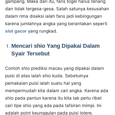
gampang. Maka dari itu, fans togel harus tenang
dan tidak tergesa-gesa. Salah satunya kesusahan
dalam rima diseksi ialah fans jadi kebingungan
karena jumlahnya angka yang berantakan seperti
slot gacor
yang rungkad.
Mencari shio Yang Dipakai Dalam
Syair Tersebut
Contoh shio prediksi macau yang dipakai dalam
puisi di atas ialah shio kuda. Sebetulnya
pemakaian puisi ialah suatu hal yang
mempermudah kita dalam cari angka. Karena ada
shio pada pantun karena itu kita tak perlu ribet
cari tipe shio yang ada pada tafsiran mimpi. Ini
adalah point keunggulan pada puisi lotere.