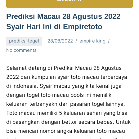
Empiretoto
–
Prediksi Macau 28 Agustus 2022
Daftar
Syair Hari Ini di Empiretoto
Empiretoto
prediksi togel
28/08/2022
empire king
No comments
Selamat datang di Prediksi Macau 28 Agustus
2022 dan kumpulan syair toto macau terpercaya
di Indonesia. Syair macau yang kita kenal juga
dengan togel toto macau pools ini memiliki
keluaran terbanyakn dari pasaran togel lainnya.
Toto macau memiliki 5 keluaran sehari yang bisa
di pasangkan dengan bettor secara bebas. Untuk
bisa mencari nomor angka keluaran toto macau