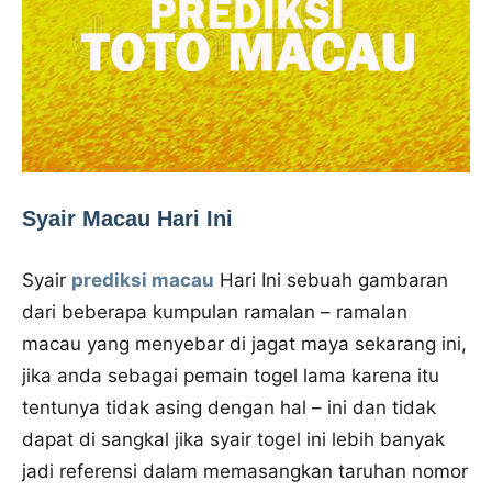
Syair Macau Hari Ini
Syair
prediksi macau
Hari Ini sebuah gambaran
dari beberapa kumpulan ramalan – ramalan
macau yang menyebar di jagat maya sekarang ini,
jika anda sebagai pemain togel lama karena itu
tentunya tidak asing dengan hal – ini dan tidak
dapat di sangkal jika syair togel ini lebih banyak
jadi referensi dalam memasangkan taruhan nomor