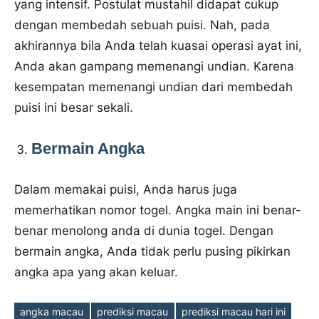
yang intensif. Postulat mustahil didapat cukup
dengan membedah sebuah puisi. Nah, pada
akhirannya bila Anda telah kuasai operasi ayat ini,
Anda akan gampang memenangi undian. Karena
kesempatan memenangi undian dari membedah
puisi ini besar sekali.
Bermain Angka
Dalam memakai puisi, Anda harus juga
memerhatikan nomor togel. Angka main ini benar-
benar menolong anda di dunia togel. Dengan
bermain angka, Anda tidak perlu pusing pikirkan
angka apa yang akan keluar.
angka macau
prediksi macau
prediksi macau hari ini