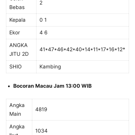
2
Bebas
Kepala
0 1
Ekor
4 6
ANGKA
41*47*46*42*40*14*11*17*16*12*
JITU 2D
SHIO
Kambing
Bocoran Macau Jam 13:00 WIB
Angka
4819
Main
Angka
1034