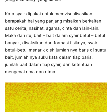
Kata syair dipakai untuk memvisualisasikan
berapakah hal yang panjang misalkan berkaitan
satu cerita, nasihat, agama, cinta dan lain-lain.
Maka dari itu, bait – bait dalam syair betul – betul
banyak, disaksikan dari formasi fisiknya, syair
betul-betul menarik oleh jumlah nya baris di suatu
bait, jumlah nya suku kata dalam tiap baris,
jumlah bait dalam tiap syair, dan ketentuan
mengenai rima dan ritma.