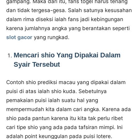
gampang. Maka dari itu, fans togel harus tenang
dan tidak tergesa-gesa. Salah satunya kesusahan
dalam rima diseksi ialah fans jadi kebingungan
karena jumlahnya angka yang berantakan seperti
slot gacor
yang rungkad.
Mencari shio Yang Dipakai Dalam
Syair Tersebut
Contoh shio prediksi macau yang dipakai dalam
puisi di atas ialah shio kuda. Sebetulnya
pemakaian puisi ialah suatu hal yang
mempermudah kita dalam cari angka. Karena ada
shio pada pantun karena itu kita tak perlu ribet
cari tipe shio yang ada pada tafsiran mimpi. Ini
adalah point keunggulan pada puisi lotere.