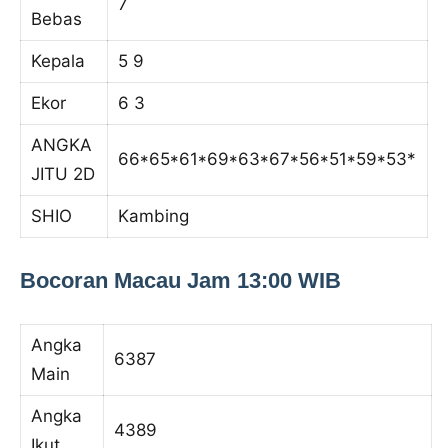
7
Bebas
Kepala
5 9
Ekor
6 3
ANGKA
66*65*61*69*63*67*56*51*59*53*
JITU 2D
SHIO
Kambing
Bocoran Macau Jam 13:00 WIB
Angka
6387
Main
Angka
4389
Ikut