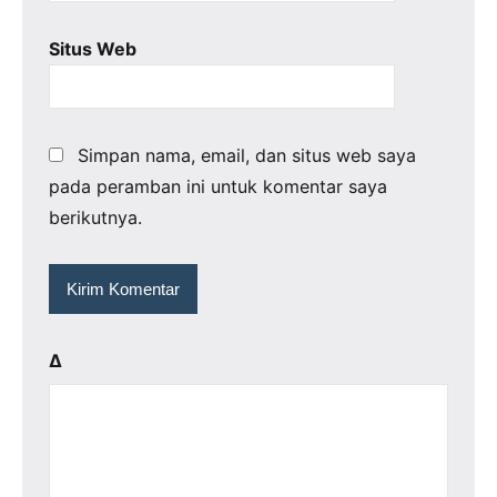
Situs Web
Simpan nama, email, dan situs web saya
pada peramban ini untuk komentar saya
berikutnya.
Δ