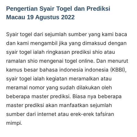
Pengertian Syair Togel dan Prediksi
Macau 19 Agustus 2022
Syair togel dari sejumlah sumber yang kami baca
dan kami mengambil jika yang dimaksud dengan
syair togel ialah ringkasan prediksi shio atau
ramalan shio mengenai togel online. Dan menurut
kamus besar bahasa indonesia indonesia (KBBI),
syair togel ialah kegiatan meramalkan atau
meramal nomor yang sudah dilakukan oleh
beberapa master prediksi. Biasa nya beberapa
master prediksi akan manfaatkan sejumlah
sumber dari internet atau erek-erek tafsiran
mimpi.