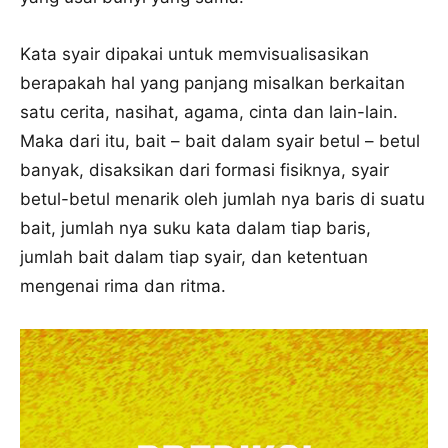
Kata syair dipakai untuk memvisualisasikan
berapakah hal yang panjang misalkan berkaitan
satu cerita, nasihat, agama, cinta dan lain-lain.
Maka dari itu, bait – bait dalam syair betul – betul
banyak, disaksikan dari formasi fisiknya, syair
betul-betul menarik oleh jumlah nya baris di suatu
bait, jumlah nya suku kata dalam tiap baris,
jumlah bait dalam tiap syair, dan ketentuan
mengenai rima dan ritma.