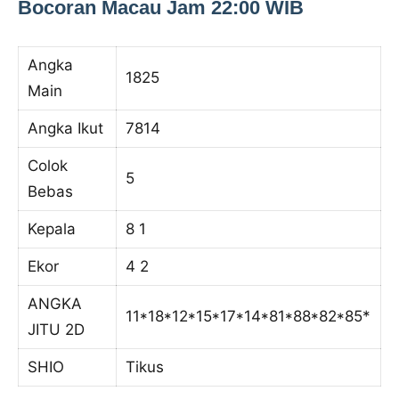
Bocoran Macau Jam 22:00 WIB
Angka
1825
Main
Angka Ikut
7814
Colok
5
Bebas
Kepala
8 1
Ekor
4 2
ANGKA
11*18*12*15*17*14*81*88*82*85*
JITU 2D
SHIO
Tikus