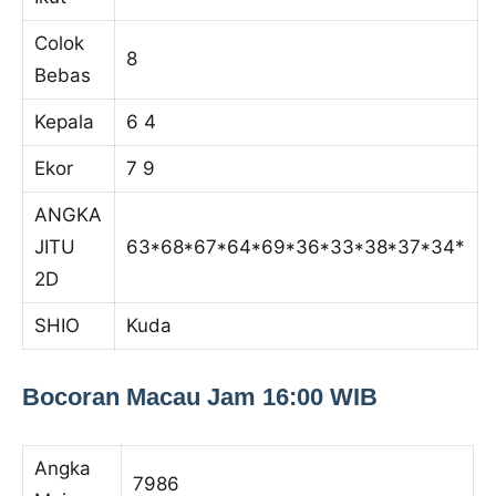
Colok
8
Bebas
Kepala
6 4
Ekor
7 9
ANGKA
JITU
63*68*67*64*69*36*33*38*37*34*
2D
SHIO
Kuda
Bocoran Macau Jam 16:00 WIB
Angka
7986