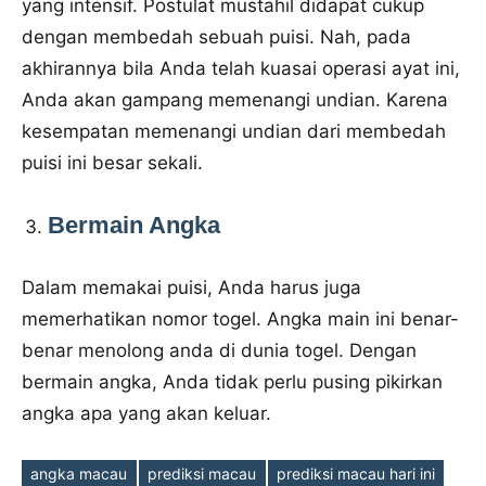
yang intensif. Postulat mustahil didapat cukup
dengan membedah sebuah puisi. Nah, pada
akhirannya bila Anda telah kuasai operasi ayat ini,
Anda akan gampang memenangi undian. Karena
kesempatan memenangi undian dari membedah
puisi ini besar sekali.
Bermain Angka
Dalam memakai puisi, Anda harus juga
memerhatikan nomor togel. Angka main ini benar-
benar menolong anda di dunia togel. Dengan
bermain angka, Anda tidak perlu pusing pikirkan
angka apa yang akan keluar.
angka macau
prediksi macau
prediksi macau hari ini