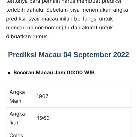
tentunya para pemain harus membuat prediksi
terlebih dahulu. Sebelum bisa menemukan angka
prediksi, syair macau inilah berfungsi untuk
mencari nomor-nomor jitu dan akurat untuk
dibuatkan rumus.
Prediksi Macau 04 September 2022
Bocoran Macau Jam 00:00 WIB
Angka
1967
Main
Angka
4963
Ikut
Colok