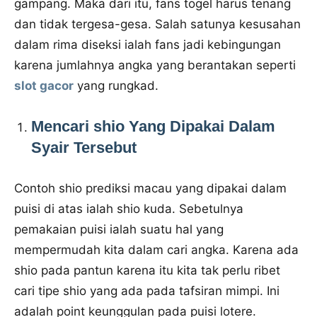
gampang. Maka dari itu, fans togel harus tenang
dan tidak tergesa-gesa. Salah satunya kesusahan
dalam rima diseksi ialah fans jadi kebingungan
karena jumlahnya angka yang berantakan seperti
slot gacor
yang rungkad.
Mencari shio Yang Dipakai Dalam
Syair Tersebut
Contoh shio prediksi macau yang dipakai dalam
puisi di atas ialah shio kuda. Sebetulnya
pemakaian puisi ialah suatu hal yang
mempermudah kita dalam cari angka. Karena ada
shio pada pantun karena itu kita tak perlu ribet
cari tipe shio yang ada pada tafsiran mimpi. Ini
adalah point keunggulan pada puisi lotere.