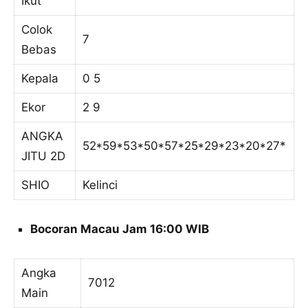
Ikut
Colok
7
Bebas
Kepala
0 5
Ekor
2 9
ANGKA
52*59*53*50*57*25*29*23*20*27*
JITU 2D
SHIO
Kelinci
Bocoran Macau Jam 16:00 WIB
Angka
7012
Main