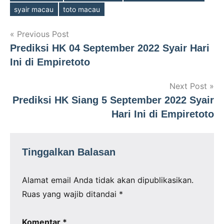
Tags
syair macau
toto macau
Navigasi
Previous Post
Prediksi HK 04 September 2022 Syair Hari
pos
Ini di Empiretoto
Next Post
Prediksi HK Siang 5 September 2022 Syair
Hari Ini di Empiretoto
Tinggalkan Balasan
Alamat email Anda tidak akan dipublikasikan.
Ruas yang wajib ditandai
*
Komentar
*