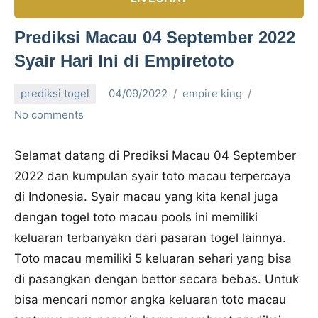
Empiretoto
–
Prediksi Macau 04 September 2022
Daftar
Syair Hari Ini di Empiretoto
Empiretoto
prediksi togel
04/09/2022
empire king
No comments
Selamat datang di Prediksi Macau 04 September
2022 dan kumpulan syair toto macau terpercaya
di Indonesia. Syair macau yang kita kenal juga
dengan togel toto macau pools ini memiliki
keluaran terbanyakn dari pasaran togel lainnya.
Toto macau memiliki 5 keluaran sehari yang bisa
di pasangkan dengan bettor secara bebas. Untuk
bisa mencari nomor angka keluaran toto macau