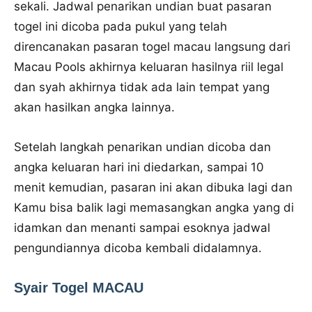
sekali. Jadwal penarikan undian buat pasaran
togel ini dicoba pada pukul yang telah
direncanakan pasaran togel macau langsung dari
Macau Pools akhirnya keluaran hasilnya riil legal
dan syah akhirnya tidak ada lain tempat yang
akan hasilkan angka lainnya.
Setelah langkah penarikan undian dicoba dan
angka keluaran hari ini diedarkan, sampai 10
menit kemudian, pasaran ini akan dibuka lagi dan
Kamu bisa balik lagi memasangkan angka yang di
idamkan dan menanti sampai esoknya jadwal
pengundiannya dicoba kembali didalamnya.
Syair Togel MACAU