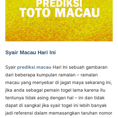
Syair Macau Hari Ini
Syair
prediksi macau
Hari Ini sebuah gambaran
dari beberapa kumpulan ramalan – ramalan
macau yang menyebar di jagat maya sekarang ini,
jika anda sebagai pemain togel lama karena itu
tentunya tidak asing dengan hal – ini dan tidak
dapat di sangkal jika syair togel ini lebih banyak
jadi referensi dalam memasangkan taruhan nomor