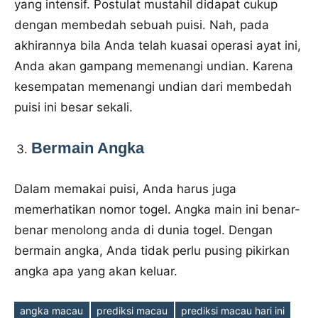
yang intensif. Postulat mustahil didapat cukup
dengan membedah sebuah puisi. Nah, pada
akhirannya bila Anda telah kuasai operasi ayat ini,
Anda akan gampang memenangi undian. Karena
kesempatan memenangi undian dari membedah
puisi ini besar sekali.
Bermain Angka
Dalam memakai puisi, Anda harus juga
memerhatikan nomor togel. Angka main ini benar-
benar menolong anda di dunia togel. Dengan
bermain angka, Anda tidak perlu pusing pikirkan
angka apa yang akan keluar.
angka macau
prediksi macau
prediksi macau hari ini