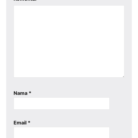
Nama
*
Email
*