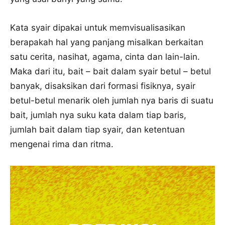
Kata syair dipakai untuk memvisualisasikan
berapakah hal yang panjang misalkan berkaitan
satu cerita, nasihat, agama, cinta dan lain-lain.
Maka dari itu, bait – bait dalam syair betul – betul
banyak, disaksikan dari formasi fisiknya, syair
betul-betul menarik oleh jumlah nya baris di suatu
bait, jumlah nya suku kata dalam tiap baris,
jumlah bait dalam tiap syair, dan ketentuan
mengenai rima dan ritma.