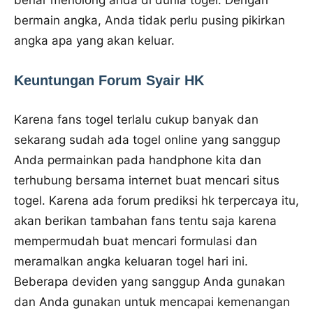
bermain angka, Anda tidak perlu pusing pikirkan
angka apa yang akan keluar.
Keuntungan Forum Syair HK
Karena fans togel terlalu cukup banyak dan
sekarang sudah ada togel online yang sanggup
Anda permainkan pada handphone kita dan
terhubung bersama internet buat mencari situs
togel. Karena ada forum prediksi hk terpercaya itu,
akan berikan tambahan fans tentu saja karena
mempermudah buat mencari formulasi dan
meramalkan angka keluaran togel hari ini.
Beberapa deviden yang sanggup Anda gunakan
dan Anda gunakan untuk mencapai kemenangan