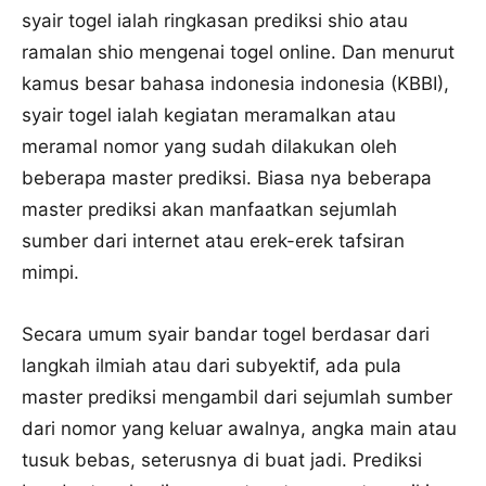
syair togel ialah ringkasan prediksi shio atau
ramalan shio mengenai togel online. Dan menurut
kamus besar bahasa indonesia indonesia (KBBI),
syair togel ialah kegiatan meramalkan atau
meramal nomor yang sudah dilakukan oleh
beberapa master prediksi. Biasa nya beberapa
master prediksi akan manfaatkan sejumlah
sumber dari internet atau erek-erek tafsiran
mimpi.
Secara umum syair bandar togel berdasar dari
langkah ilmiah atau dari subyektif, ada pula
master prediksi mengambil dari sejumlah sumber
dari nomor yang keluar awalnya, angka main atau
tusuk bebas, seterusnya di buat jadi. Prediksi