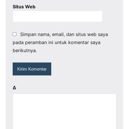
Situs Web
Simpan nama, email, dan situs web saya
pada peramban ini untuk komentar saya
berikutnya.
Δ