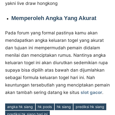
yakni live draw hongkong
Memperoleh Angka Yang Akurat
Pada forum yang formal pastinya kamu akan
mendapatkan angka keluaran togel yang akurat
dan tujuan ini mempermudah pemain didalam
menilai dan menciptakan rumus. Nantinya angka
keluaran togel ini akan diurutkan sedemikian rupa
supaya bisa dipilih atas bawah dan dijumlahkan
sebagai formula keluaran togel hari ini. Nah
keuntungan tersebutlah yang menciptakan pemain
akan tambah sering datang ke situs
slot gacor
.
angka hk siang
hk pools
hk siang
prediksi hk siang
Tags
prediksi hk siang hari ini