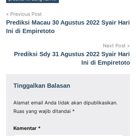
Navigasi
Previous Post
Prediksi Macau 30 Agustus 2022 Syair Hari
pos
Ini di Empiretoto
Next Post
Prediksi Sdy 31 Agustus 2022 Syair Hari
Ini di Empiretoto
Tinggalkan Balasan
Alamat email Anda tidak akan dipublikasikan.
Ruas yang wajib ditandai
*
Komentar
*