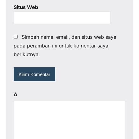
Situs Web
Simpan nama, email, dan situs web saya
pada peramban ini untuk komentar saya
berikutnya.
Δ