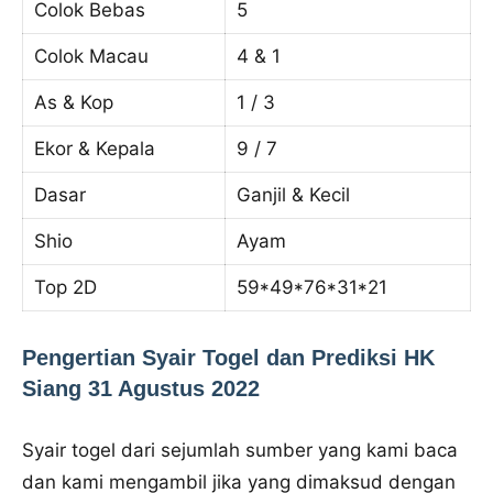
Colok Bebas
5
Colok Macau
4 & 1
As & Kop
1 / 3
Ekor & Kepala
9 / 7
Dasar
Ganjil & Kecil
Shio
Ayam
Top 2D
59*49*76*31*21
Pengertian Syair Togel dan Prediksi HK
Siang 31 Agustus 2022
Syair togel dari sejumlah sumber yang kami baca
dan kami mengambil jika yang dimaksud dengan