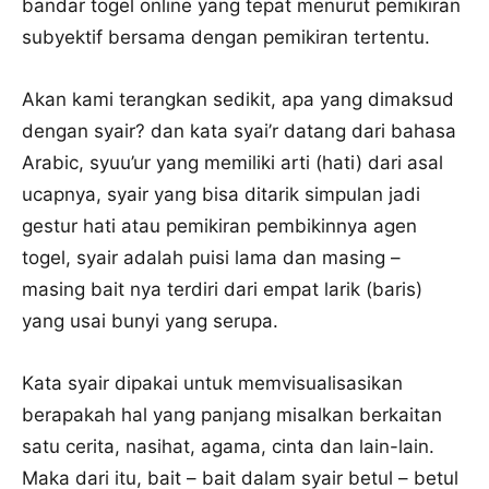
bandar togel online yang tepat menurut pemikiran
subyektif bersama dengan pemikiran tertentu.
Akan kami terangkan sedikit, apa yang dimaksud
dengan syair? dan kata syai’r datang dari bahasa
Arabic, syuu’ur yang memiliki arti (hati) dari asal
ucapnya, syair yang bisa ditarik simpulan jadi
gestur hati atau pemikiran pembikinnya agen
togel, syair adalah puisi lama dan masing –
masing bait nya terdiri dari empat larik (baris)
yang usai bunyi yang serupa.
Kata syair dipakai untuk memvisualisasikan
berapakah hal yang panjang misalkan berkaitan
satu cerita, nasihat, agama, cinta dan lain-lain.
Maka dari itu, bait – bait dalam syair betul – betul