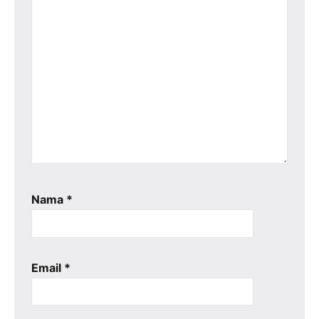
Nama
*
Email
*