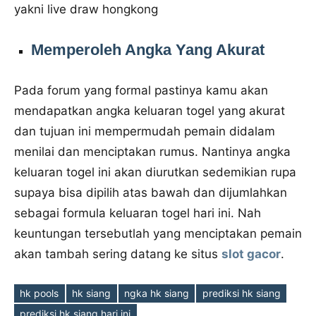
yakni live draw hongkong
Memperoleh Angka Yang Akurat
Pada forum yang formal pastinya kamu akan
mendapatkan angka keluaran togel yang akurat
dan tujuan ini mempermudah pemain didalam
menilai dan menciptakan rumus. Nantinya angka
keluaran togel ini akan diurutkan sedemikian rupa
supaya bisa dipilih atas bawah dan dijumlahkan
sebagai formula keluaran togel hari ini. Nah
keuntungan tersebutlah yang menciptakan pemain
akan tambah sering datang ke situs
slot gacor
.
hk pools
hk siang
ngka hk siang
prediksi hk siang
Tags
prediksi hk siang hari ini