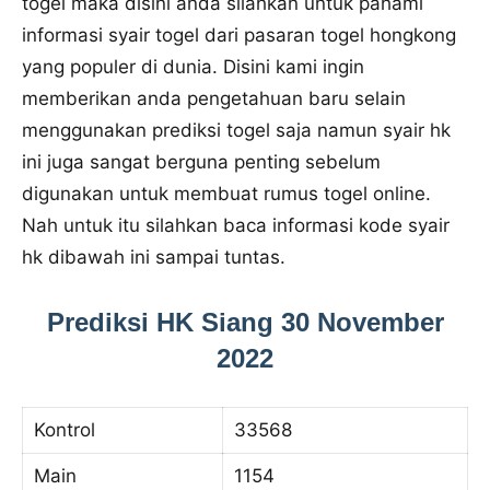
togel maka disini anda silahkan untuk pahami
informasi syair togel dari pasaran togel hongkong
yang populer di dunia. Disini kami ingin
memberikan anda pengetahuan baru selain
menggunakan prediksi togel saja namun syair hk
ini juga sangat berguna penting sebelum
digunakan untuk membuat rumus togel online.
Nah untuk itu silahkan baca informasi kode syair
hk dibawah ini sampai tuntas.
Prediksi HK Siang 30 November
2022
Kontrol
33568
Main
1154