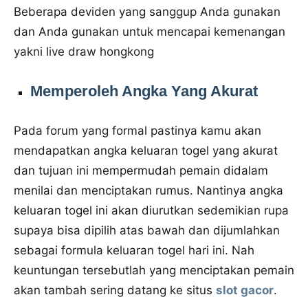
Beberapa deviden yang sanggup Anda gunakan
dan Anda gunakan untuk mencapai kemenangan
yakni live draw hongkong
Memperoleh Angka Yang Akurat
Pada forum yang formal pastinya kamu akan
mendapatkan angka keluaran togel yang akurat
dan tujuan ini mempermudah pemain didalam
menilai dan menciptakan rumus. Nantinya angka
keluaran togel ini akan diurutkan sedemikian rupa
supaya bisa dipilih atas bawah dan dijumlahkan
sebagai formula keluaran togel hari ini. Nah
keuntungan tersebutlah yang menciptakan pemain
akan tambah sering datang ke situs
slot gacor
.