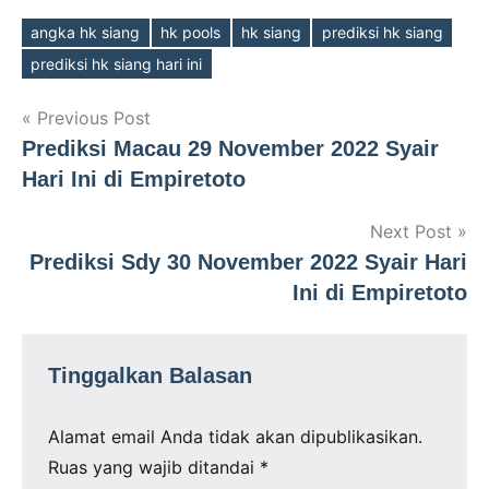
angka hk siang
hk pools
hk siang
prediksi hk siang
Tags
prediksi hk siang hari ini
Navigasi
Previous Post
Prediksi Macau 29 November 2022 Syair
pos
Hari Ini di Empiretoto
Next Post
Prediksi Sdy 30 November 2022 Syair Hari
Ini di Empiretoto
Tinggalkan Balasan
Alamat email Anda tidak akan dipublikasikan.
Ruas yang wajib ditandai
*