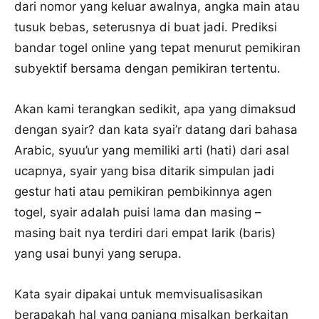
dari nomor yang keluar awalnya, angka main atau
tusuk bebas, seterusnya di buat jadi. Prediksi
bandar togel online yang tepat menurut pemikiran
subyektif bersama dengan pemikiran tertentu.
Akan kami terangkan sedikit, apa yang dimaksud
dengan syair? dan kata syai’r datang dari bahasa
Arabic, syuu’ur yang memiliki arti (hati) dari asal
ucapnya, syair yang bisa ditarik simpulan jadi
gestur hati atau pemikiran pembikinnya agen
togel, syair adalah puisi lama dan masing –
masing bait nya terdiri dari empat larik (baris)
yang usai bunyi yang serupa.
Kata syair dipakai untuk memvisualisasikan
berapakah hal yang panjang misalkan berkaitan