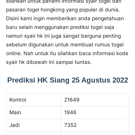
silahkan untuk pahami informasi syair togel dari
pasaran togel hongkong yang populer di dunia.
Disini kami ingin memberikan anda pengetahuan
baru selain menggunakan prediksi togel saja
namun syair hk ini juga sangat berguna penting
sebelum digunakan untuk membuat rumus togel
online. Nah untuk itu silahkan baca informasi kode
syair hk dibawah ini sampai tuntas.
Prediksi HK Siang 25 Agustus 2022
Kontrol
21649
Main
1946
Jadi
7352