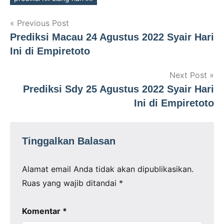
Navigasi
Previous Post
Prediksi Macau 24 Agustus 2022 Syair Hari
pos
Ini di Empiretoto
Next Post
Prediksi Sdy 25 Agustus 2022 Syair Hari
Ini di Empiretoto
Tinggalkan Balasan
Alamat email Anda tidak akan dipublikasikan.
Ruas yang wajib ditandai
*
Komentar
*