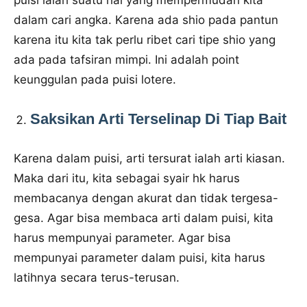
dalam cari angka. Karena ada shio pada pantun
karena itu kita tak perlu ribet cari tipe shio yang
ada pada tafsiran mimpi. Ini adalah point
keunggulan pada puisi lotere.
Saksikan Arti Terselinap Di Tiap Bait
Karena dalam puisi, arti tersurat ialah arti kiasan.
Maka dari itu, kita sebagai syair hk harus
membacanya dengan akurat dan tidak tergesa-
gesa. Agar bisa membaca arti dalam puisi, kita
harus mempunyai parameter. Agar bisa
mempunyai parameter dalam puisi, kita harus
latihnya secara terus-terusan.