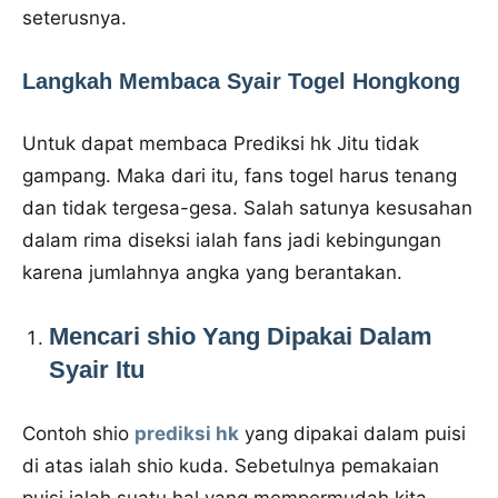
seterusnya.
Langkah Membaca Syair Togel Hongkong
Untuk dapat membaca Prediksi hk Jitu tidak
gampang. Maka dari itu, fans togel harus tenang
dan tidak tergesa-gesa. Salah satunya kesusahan
dalam rima diseksi ialah fans jadi kebingungan
karena jumlahnya angka yang berantakan.
Mencari shio Yang Dipakai Dalam
Syair Itu
Contoh shio
prediksi hk
yang dipakai dalam puisi
di atas ialah shio kuda. Sebetulnya pemakaian
puisi ialah suatu hal yang mempermudah kita