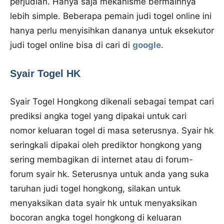
perjudian. Hanya saja mekanisme bermainnya
lebih simple. Beberapa pemain judi togel online ini
hanya perlu menyisihkan dananya untuk eksekutor
judi togel online bisa di cari di
google
.
Syair Togel HK
Syair Togel Hongkong dikenali sebagai tempat cari
prediksi angka togel yang dipakai untuk cari
nomor keluaran togel di masa seterusnya. Syair hk
seringkali dipakai oleh prediktor hongkong yang
sering membagikan di internet atau di forum-
forum syair hk. Seterusnya untuk anda yang suka
taruhan judi togel hongkong, silakan untuk
menyaksikan data syair hk untuk menyaksikan
bocoran angka togel hongkong di keluaran