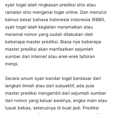
syair togel ialah ringkasan prediksi shio atau
ramalan shio mengenai togel online. Dan menurut
kamus besar bahasa indonesia indonesia (KBBI),
syair togel ialah kegiatan meramalkan atau
meramal nomor yang sudah dilakukan oleh
beberapa master prediksi. Biasa nya beberapa
master prediksi akan manfaatkan sejumlah
sumber dari internet atau erek-erek tafsiran
mimpi.
Secara umum syair bandar togel berdasar dari
langkah ilmiah atau dari subyektif, ada pula
master prediksi mengambil dari sejumlah sumber
dari nomor yang keluar awalnya, angka main atau
tusuk bebas, seterusnya di buat jadi. Prediksi