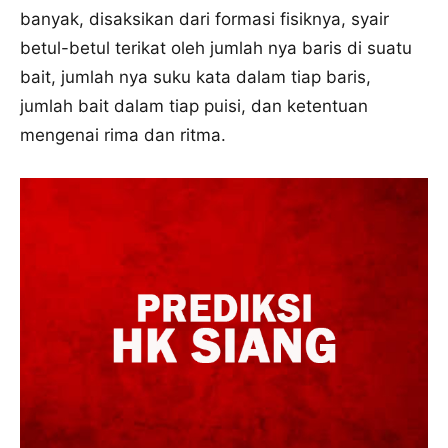
banyak, disaksikan dari formasi fisiknya, syair
betul-betul terikat oleh jumlah nya baris di suatu
bait, jumlah nya suku kata dalam tiap baris,
jumlah bait dalam tiap puisi, dan ketentuan
mengenai rima dan ritma.