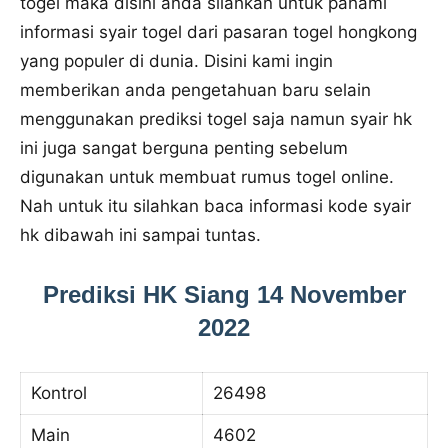
togel maka disini anda silahkan untuk pahami
informasi syair togel dari pasaran togel hongkong
yang populer di dunia. Disini kami ingin
memberikan anda pengetahuan baru selain
menggunakan prediksi togel saja namun syair hk
ini juga sangat berguna penting sebelum
digunakan untuk membuat rumus togel online.
Nah untuk itu silahkan baca informasi kode syair
hk dibawah ini sampai tuntas.
Prediksi HK Siang 14 November
2022
Kontrol
26498
Main
4602