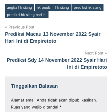
angka hk siang
hk pools
hk siang
prediksi hk siang
Tags
prediksi hk siang hari ini
Navigasi
Previous Post
Prediksi Macau 13 November 2022 Syair
pos
Hari Ini di Empiretoto
Next Post
Prediksi Sdy 14 November 2022 Syair Hari
Ini di Empiretoto
Tinggalkan Balasan
Alamat email Anda tidak akan dipublikasikan.
Ruas yang wajib ditandai
*