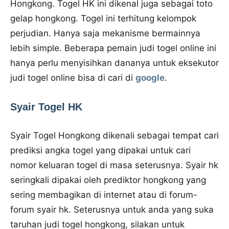
Hongkong. Togel HK ini dikenal juga sebagai toto
gelap hongkong. Togel ini terhitung kelompok
perjudian. Hanya saja mekanisme bermainnya
lebih simple. Beberapa pemain judi togel online ini
hanya perlu menyisihkan dananya untuk eksekutor
judi togel online bisa di cari di
google
.
Syair Togel HK
Syair Togel Hongkong dikenali sebagai tempat cari
prediksi angka togel yang dipakai untuk cari
nomor keluaran togel di masa seterusnya. Syair hk
seringkali dipakai oleh prediktor hongkong yang
sering membagikan di internet atau di forum-
forum syair hk. Seterusnya untuk anda yang suka
taruhan judi togel hongkong, silakan untuk