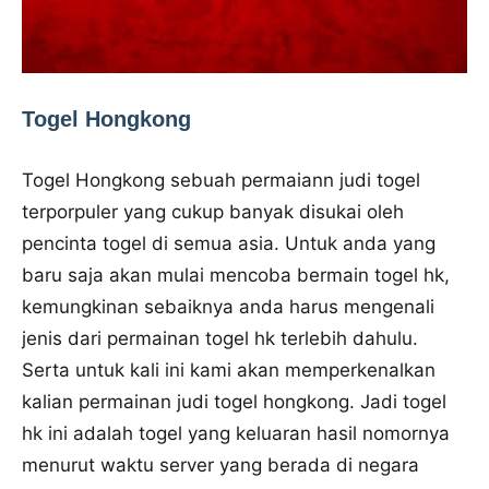
Togel Hongkong
Togel Hongkong sebuah permaiann judi togel
terporpuler yang cukup banyak disukai oleh
pencinta togel di semua asia. Untuk anda yang
baru saja akan mulai mencoba bermain togel hk,
kemungkinan sebaiknya anda harus mengenali
jenis dari permainan togel hk terlebih dahulu.
Serta untuk kali ini kami akan memperkenalkan
kalian permainan judi togel hongkong. Jadi togel
hk ini adalah togel yang keluaran hasil nomornya
menurut waktu server yang berada di negara