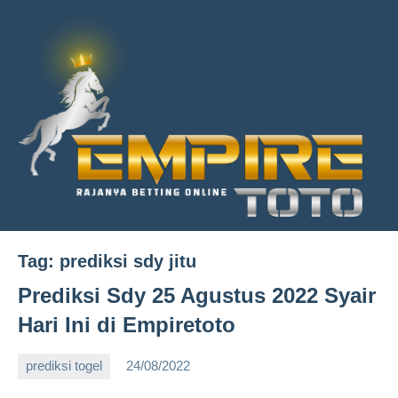
Skip
to
content
Empiretoto
Slot
Gacor
–
Tag:
prediksi sdy jitu
–
Empire
Prediksi Sdy 25 Agustus 2022 Syair
Bandar
Togel
Toto
Hari Ini di Empiretoto
Terpercaya
–
–
prediksi togel
24/08/2022
Login
Empiretoto
empire
No
Slot