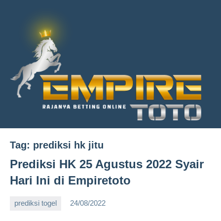
Skip
to
content
Empiretoto
Slot
Gacor
–
Tag:
prediksi hk jitu
–
Empire
Prediksi HK 25 Agustus 2022 Syair
Bandar
Togel
Toto
Hari Ini di Empiretoto
Terpercaya
–
–
prediksi togel
24/08/2022
Login
Empiretoto
empire
No
Slot