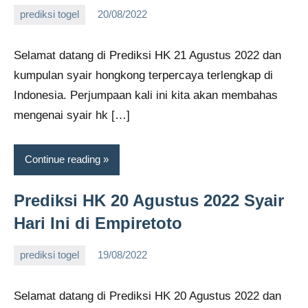
prediksi togel
20/08/2022
empire
No
king
comments
Selamat datang di Prediksi HK 21 Agustus 2022 dan
kumpulan syair hongkong terpercaya terlengkap di
Indonesia. Perjumpaan kali ini kita akan membahas
mengenai syair hk […]
Continue reading
Prediksi HK 20 Agustus 2022 Syair
Hari Ini di Empiretoto
prediksi togel
19/08/2022
empire
No
king
comments
Selamat datang di Prediksi HK 20 Agustus 2022 dan