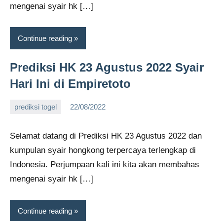
mengenai syair hk […]
Continue reading
Prediksi HK 23 Agustus 2022 Syair
Hari Ini di Empiretoto
prediksi togel
22/08/2022
empire
No
king
comments
Selamat datang di Prediksi HK 23 Agustus 2022 dan
kumpulan syair hongkong terpercaya terlengkap di
Indonesia. Perjumpaan kali ini kita akan membahas
mengenai syair hk […]
Continue reading