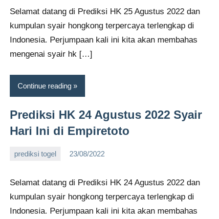
king
comments
Empiretoto
Selamat datang di Prediksi HK 25 Agustus 2022 dan
–
kumpulan syair hongkong terpercaya terlengkap di
Daftar
Indonesia. Perjumpaan kali ini kita akan membahas
Empiretoto
mengenai syair hk […]
Continue reading
Prediksi HK 24 Agustus 2022 Syair
Hari Ini di Empiretoto
prediksi togel
23/08/2022
empire
No
king
comments
Selamat datang di Prediksi HK 24 Agustus 2022 dan
kumpulan syair hongkong terpercaya terlengkap di
Indonesia. Perjumpaan kali ini kita akan membahas